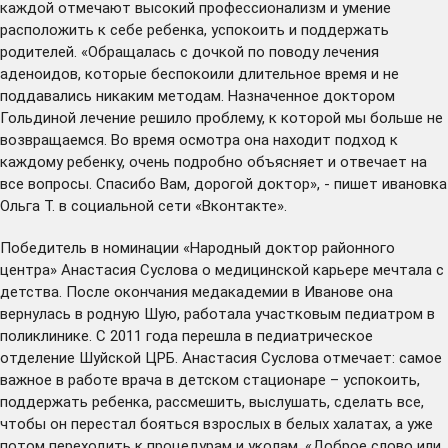
каждой отмечают высокий профессионализм и умение
расположить к себе ребенка, успокоить и поддержать
родителей. «Обращалась с дочкой по поводу лечения
аденоидов, которые беспокоили длительное время и не
поддавались никаким методам. Назначенное доктором
Гольдиной лечение решило проблему, к которой мы больше не
возвращаемся. Во время осмотра она находит подход к
каждому ребенку, очень подробно объясняет и отвечает на
все вопросы. Спасибо Вам, дорогой доктор», - пишет ивановка
Ольга Т. в социальной сети «Вконтакте».
Победитель в номинации «Народный доктор районного
центра» Анастасия Суслова о медицинской карьере мечтала с
детства. После окончания медакадемии в Иванове она
вернулась в родную Шую, работала участковым педиатром в
поликлинике. С 2011 года перешла в педиатрическое
отделение Шуйской ЦРБ. Анастасия Суслова отмечает: самое
важное в работе врача в детском стационаре – успокоить,
поддержать ребенка, рассмешить, выслушать, сделать все,
чтобы он перестал бояться взрослых в белых халатах, а уже
потом переходить к процедурам и уколам. «Доброе слово или