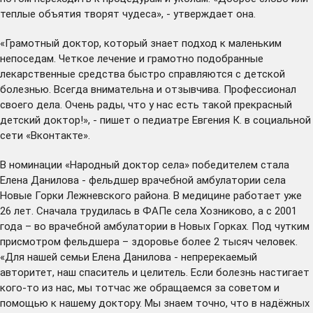
теплые объятия творят чудеса», - утверждает она.
«Грамотный доктор, который знает подход к маленьким
непоседам. Четкое лечение и грамотно подобранные
лекарственные средства быстро справляются с детской
болезнью. Всегда внимательна и отзывчива. Профессионал
своего дела. Очень рады, что у нас есть такой прекрасный
детский доктор!», - пишет о педиатре Евгения К. в социальной
сети «Вконтакте».
В номинации «Народный доктор села» победителем стала
Елена Данилова - фельдшер врачебной амбулатории села
Новые Горки Лежневского района. В медицине работает уже
26 лет. Сначала трудилась в ФАПе села Хозниково, а с 2001
года – во врачебной амбулатории в Новых Горках. Под чутким
присмотром фельдшера – здоровье более 2 тысяч человек.
«Для нашей семьи Елена Данилова - непререкаемый
авторитет, наш спаситель и целитель. Если болезнь настигает
кого-то из нас, мы тотчас же обращаемся за советом и
помощью к нашему доктору. Мы знаем точно, что в надёжных