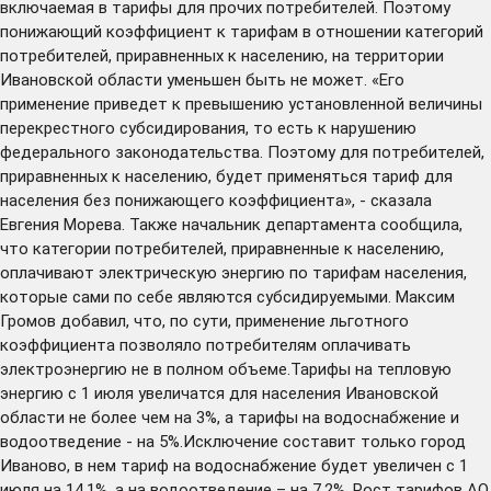
включаемая в тарифы для прочих потребителей. Поэтому
понижающий коэффициент к тарифам в отношении категорий
потребителей, приравненных к населению, на территории
Ивановской области уменьшен быть не может. «Его
применение приведет к превышению установленной величины
перекрестного субсидирования, то есть к нарушению
федерального законодательства. Поэтому для потребителей,
приравненных к населению, будет применяться тариф для
населения без понижающего коэффициента», - сказала
Евгения Морева. Также начальник департамента сообщила,
что категории потребителей, приравненные к населению,
оплачивают электрическую энергию по тарифам населения,
которые сами по себе являются субсидируемыми. Максим
Громов добавил, что, по сути, применение льготного
коэффициента позволяло потребителям оплачивать
электроэнергию не в полном объеме.Тарифы на тепловую
энергию с 1 июля увеличатся для населения Ивановской
области не более чем на 3%, а тарифы на водоснабжение и
водоотведение - на 5%.Исключение составит только город
Иваново, в нем тариф на водоснабжение будет увеличен с 1
июля на 14,1%, а на водоотведение – на 7,2%. Рост тарифов АО