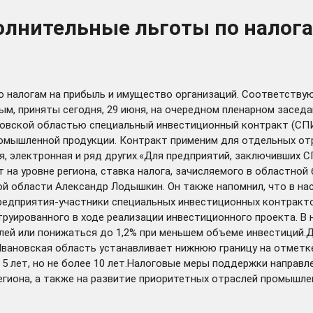
олнительные льготы по налог
о налогам на прибыль и имущество организаций. Соответству
, приняты сегодня, 29 июня, на очередном пленарном заседа
новской областью специальный инвестиционный контракт (СПИ
омышленной продукции. Контракт применим для отдельных от
я, электронная и ряд других.«Для предприятий, заключивших 
т на уровне региона, ставка налога, зачисляемого в областно
й области Александр Лодышкин. Он также напомнил, что в на
Предприятия-участники специальных инвестиционных контрак
труированного в ходе реализации инвестиционного проекта. В
лей или понижаться до 1,2% при меньшем объеме инвестиций.
вановская область устанавливает нижнюю границу на отметке 
5 лет, но не более 10 лет.Налоговые меры поддержки направл
гиона, а также на развитие приоритетных отраслей промышле