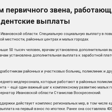
 первичного звена, работающи
идентские выплаты
 Ивановской области. Специальную социальную выплату в по
ой местности, районных центрах и малых городах.
ньше 50 тысяч человек, врачам установлена дополнительная вы
врачам установлена дополнительная выплата к заработной плате
работникам районных и участковых больниц, поликлиник и дру
среднего медперсонала, которые работают в районных поликлин
нта – ещё один важный шаг к комплексному развитию малых го
ернатор Ивановской области Станислав Воскресенский.
ддержки действует комплекс региональных мер, в том числе 
ыплата на первый взнос по ипотеке. Ранее она составляла 400