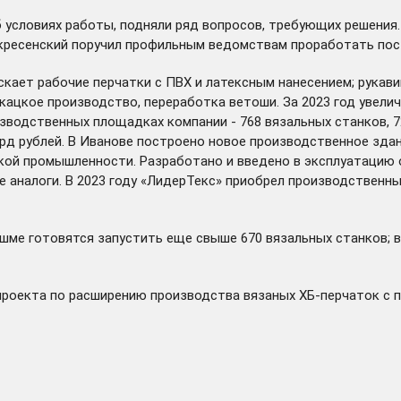
 условиях работы, подняли ряд вопросов, требующих решения.
кресенский поручил профильным ведомствам проработать пос
скает рабочие перчатки с ПВХ и латексным нанесением; рукав
ткацкое производство, переработка ветоши. За 2023 год увел
водственных площадках компании - 768 вязальных станков, 72 
рд рублей. В Иванове
построено
новое производственное здани
кой промышленности. Разработано и введено в эксплуатацию 
 аналоги. В 2023 году «ЛидерТекс» приобрел производственн
ешме готовятся запустить еще свыше 670 вязальных станков; 
о проекта по расширению производства вязаных ХБ-перчаток с 