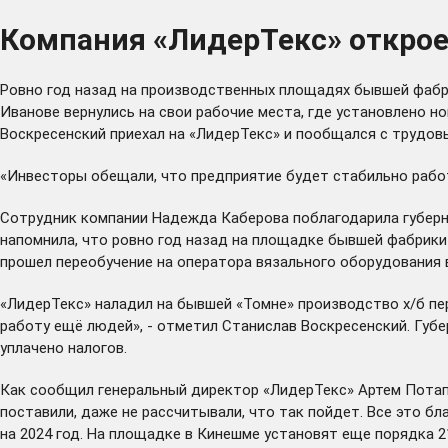
Компания «ЛидерТекс» откроет
Ровно год назад на производственных площадях бывшей фабри
Иванове вернулись на свои рабочие места, где установлено н
Воскресенский приехал на «ЛидерТекс» и пообщался с трудов
«Инвесторы обещали, что предприятие будет стабильно работа
Сотрудник компании Надежда Каберова поблагодарила губерна
напомнила, что ровно год назад на площадке бывшей фабрики 
прошел переобучение на оператора вязального оборудования 
«ЛидерТекс» наладил на бывшей «Томне» производство х/б пер
работу ещё людей», - отметил Станислав Воскресенский. Губе
уплачено налогов.
Как сообщил генеральный директор «ЛидерТекс» Артем Потап
поставили, даже не рассчитывали, что так пойдет. Все это бл
на 2024 год. На площадке в Кинешме установят еще порядка 2