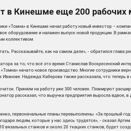
 в Кинешме еще 200 рабочих м
ки «Томна» в Кинешме начал работу новый инвестор – компан
овое оборудование и налажен выпуск новой продукции. В рамка
ым коллективом.
ть. Рассказывайте, как на самом деле», - обратился глава ре
тора за то, что всё это время Станислав Воскресенский инте
«Томна» начато новое производство. Многие сотрудники верну
в Иванове. Надежда Каберова также рассказала, что теперь в
чаток. Приняли на работу уже 300 человек. Планируют расшир
рнатор рассказал, что выручка предприятия выросла вдвое, в
енко, первоначальные планы перевыполнены. «За прошлый год
агодаря людям, которые у нас здесь трудятся», - сказал Арте
10 вязальных станков и около 20 ткацких станков, будет соз