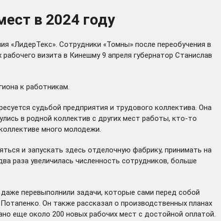
ест в 2024 году
ия «ЛидерТекс». Сотрудники «Томны» после переобучения в
х рабочего визита в Кинешму 9 апреля губернатор Станислав
гиона к работникам.
ресуется судьбой предприятия и трудового коллектива. Она
лись в родной коллектив с других мест работы, кто-то
 коллективе много молодежи.
яться и запускать здесь отделочную фабрику, принимать на
 два раза увеличилась численность сотрудников, больше
 даже перевыполнили задачи, которые сами перед собой
м Потапенко. Он также рассказал о производственных планах
дано еще около 200 новых рабочих мест с достойной оплатой.