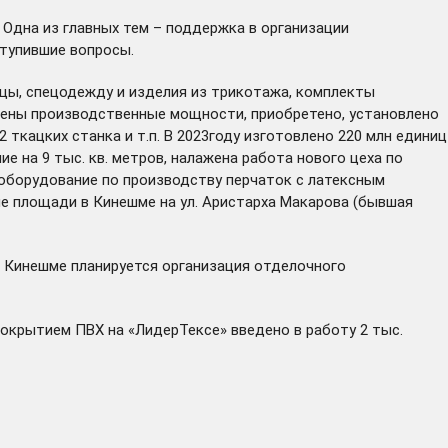
 Одна из главных тем – поддержка в организации
тупившие вопросы.
ицы, спецодежду и изделия из трикотажа, комплекты
ичены производственные мощности, приобретено, установлено
ткацких станка и т.п. В 2023году изготовлено 220 млн единиц
е на 9 тыс. кв. метров, налажена работа нового цеха по
оборудование по производству перчаток с латексным
ые площади в Кинешме на ул. Аристарха Макарова (бывшая
в Кинешме планируется организация отделочного
покрытием ПВХ на «ЛидерТексе» введено в работу 2 тыс.