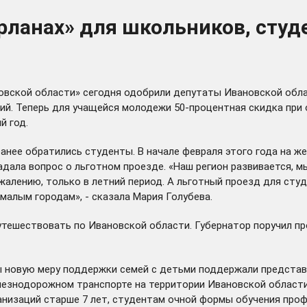
Орланах» для школьников, студ
овской области» сегодня одобрили депутаты Ивановской обла
ий. Теперь для учащейся молодежи 50-процентная скидка при
й год.
ранее
обратились
студенты. В начале февраля этого года на 
дала вопрос о льготном проезде. «Наш регион развивается, м
ожалению, только в летний период. А льготный проезд для сту
малым городам», - сказала Мария Голубева.
тешествовать по Ивановской области. Губернатор поручил пр
мы новую меру поддержки семей с детьми поддержали представ
лезнодорожном транспорте на территории Ивановской области 
анизаций старше 7 лет, студентам очной формы обучения про