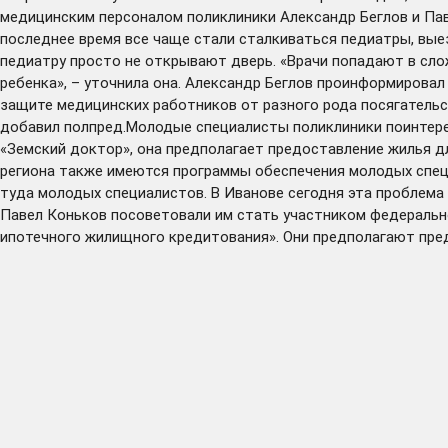
медицинским персоналом поликлиники Александр Беглов и Пав
последнее время все чаще стали сталкиваться педиатры, вые
педиатру просто не открывают дверь. «Врачи попадают в слож
ребенка», – уточнила она. Александр Беглов проинформирова
защите медицинских работников от разного рода посягательст
добавил полпред.Молодые специалисты поликлиники поинтере
«Земский доктор», она предполагает предоставление жилья д
региона также имеются программы обеспечения молодых спец
туда молодых специалистов. В Иванове сегодня эта проблема 
Павел Коньков посоветовали им стать участником федеральн
ипотечного жилищного кредитования». Они предполагают пред