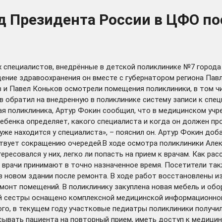
ед Президента России в ЦФО п
х специалистов, внедрённые в детской поликлинике №7 город
ение здравоохранения он вместе с губернатором региона Пав
 и Павел Коньков осмотрели помещения поликлиники, в том ч
в обратил на внедренную в поликлинике систему записи к спец
ая поликлиника, Артур Фокин сообщил, что в медицинском уч
ребенка определяет, какого специалиста и когда он должен пр
 уже находится у специалиста», – пояснил он. Артур Фокин д
ствует сокращению очередей.В ходе осмотра поликлиники Але
совался у них, легко ли попасть на прием к врачам. Как рас
, врачи принимают в точно назначенное время. Посетители та
в новом здании после ремонта. В ходе работ восстановлены и
монт помещений. В поликлинику закуплена новая мебель и об
й сестры оснащено комплексной медицинской информационной
ого, в текущем году участковые педиатры поликлиники получ
исывать пациента на повторный прием, иметь доступ к медици