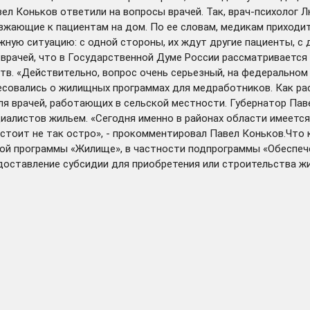
ел Коньков ответили на вопросы врачей. Так, врач-психолог 
зжающие к пациентам на дом. По ее словам, медикам приходит
ную ситуацию: с одной стороны, их ждут другие пациенты, с 
л врачей, что в Государственной Думе России рассматриваетс
в. «Действительно, вопрос очень серьезный, на федеральном 
совались о жилищных программах для медработников. Как рас
ля врачей, работающих в сельской местности. Губернатор Пав
иалистов жильем. «Сегодня именно в районах области имеетс
стоит не так остро», - прокомментировал Павел Коньков.Что 
ой программы «Жилище», в частности подпрограммы «Обеспеч
оставление субсидии для приобретения или строительства жи