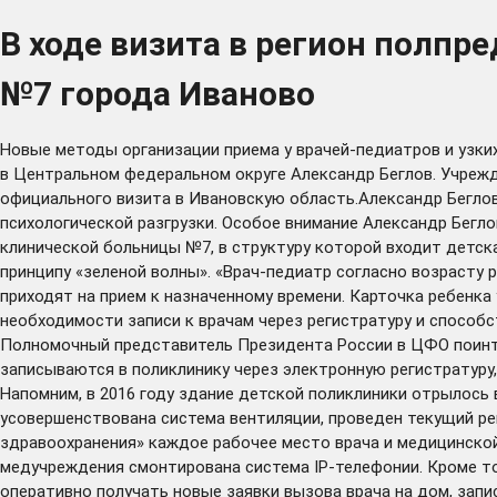
В ходе визита в регион полпр
№7 города Иваново
Новые методы организации приема у врачей-педиатров и узки
в Центральном федеральном округе Александр Беглов. Учрежд
официального визита в Ивановскую область.Александр Беглов
психологической разгрузки. Особое внимание Александр Бегло
клинической больницы №7, в структуру которой входит детск
принципу «зеленой волны». «Врач-педиатр согласно возрасту 
приходят на прием к назначенному времени. Карточка ребенка
необходимости записи к врачам через регистратуру и способ
Полномочный представитель Президента России в ЦФО поинтере
записываются в поликлинику через электронную регистратуру
Напомним, в 2016 году здание детской поликлиники отрылось 
усовершенствована система вентиляции, проведен текущий ре
здравоохранения» каждое рабочее место врача и медицинско
медучреждения смонтирована система IP-телефонии. Кроме т
оперативно получать новые заявки вызова врача на дом, зап