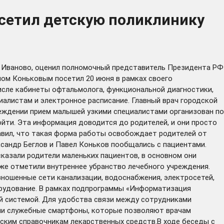
осетил детскую поликлинику
а Иваново, оценил полномочный представитель Президента РФ
лом Коньковым посетил 20 июня в рамках своего
исле кабинеты офтальмолога, функциональной диагностики,
иалистам и электронное расписание. Главный врач городской
реждении прием малышей узкими специалистами организован по
ойти. Эта информация доводится до родителей, и они просто
обавил, что такая форма работы освобождает родителей от
ксандр Беглов и Павел Коньков пообщались с пациентами.
сказали родители маленьких пациентов, в основном они
кже отметили внутреннее убранство лечебного учреждения.
зношенные сети канализации, водоснабжения, электросетей,
орудование. В рамках подпрограммы «Информатизация
 системой. Для удобства связи между сотрудниками
или служебные смартфоны, которые позволяют врачам
нским справочникам лекарственных средств.В ходе беседы с