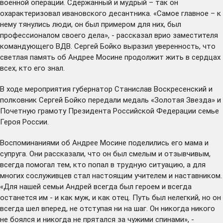
военной операции. Сдержанный и мудрый – так он
охарактеризовал ивановского десантника. «Самое главное – к
нему тянулись люди, он был примером для них, был
профессионалом своего дела», - рассказал врио заместителя
командующего ВДВ. Сергей Бойко выразил уверенность, что
светлая память об Андрее Мосине продолжит жить в сердцах
всех, кто его знал.
В ходе мероприятия губернатор Станислав Воскресенский и
полковник Сергей Бойко передали медаль «Золотая Звезда» и
Почетную грамоту Президента Российской Федерации семье
Героя России.
Воспоминаниями об Андрее Мосине поделились его мама и
супруга. Они рассказали, что он был смелым и отзывчивым,
всегда помогал тем, кто попал в трудную ситуацию, а для
многих сослуживцев стал настоящим учителем и наставником.
«Для нашей семьи Андрей всегда был героем и всегда
останется им - и как муж, и как отец. Путь был нелегкий, но он
всегда шел вперед, не отступая ни на шаг. Он никогда никого
не боялся и никогда не прятался за чужими спинами», -