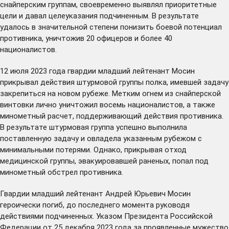
снайперским группам, своевременно выявлял приоритетные
цели и давал целеуказания подчиненным. В результате
удалось в значительной степени понизить боевой потенциал
противника, уничтожив 20 офицеров и более 40
националистов.
12 июля 2023 года гвардии младший лейтенант Мосин
прикрывал действия штурмовой группы полка, имевшей задачу
закрепиться на новом рубеже. Метким огнем из снайперской
винтовки лично уничтожил восемь националистов, а также
минометный расчет, поддерживающий действия противника.
В результате штурмовая группа успешно выполнила
поставленную задачу и овладела указанным рубежом с
минимальными потерями. Однако, прикрывая отход
медицинской группы, эвакуировавшей раненых, попал под
минометный обстрел противника.
Гвардии младший лейтенант Андрей Юрьевич Мосин
героически погиб, до последнего момента руководя
действиями подчиненных. Указом Президента Российской
Федерации от 25 декабря 2023 года за проявленные мужество