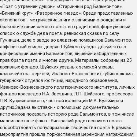
«Поэт с утренней душой», «Старинный род Бальмонтов»,
«Ближний круг», «Разоренное гнездо». Среди представленных
экспонатов - метрические книги с записями о рождении и
бракосочетании самого поэта, его родителей, формулярный
список о службе деда поэта, ревизская сказка по селу
Гумнищи, дела о вводе во владение помещиков Бальмонтов,
алфавитный список дворян Шуйского уезда, документы о
конфискации имения Бальмонтов, лишении избирательных
прав брата поэта и многие другие. Материалы собраны из 25
архивных фондов: Шуйских уездных земской управы,
казначейства, церквей, Иваново-Вознесенских губисполкома,
губернских отделов юстиции, народного образования,
Иваново-Вознесенского политехнического института, личных
фондов краеведов Н.А. Звездина, Л.П. Шуйского, профессора
П.В. Куприяновского, частной коллекции М.А. Кузьмина и
других.Задача выставки - с помощью документальных
источников показать историю рода Бальмонтов, в том числе
малоизвестные факты биографий родственников поэта,
способствовать популяризации творчества поэта. В рамках
мероприятия прошла торжественная церемония награждения