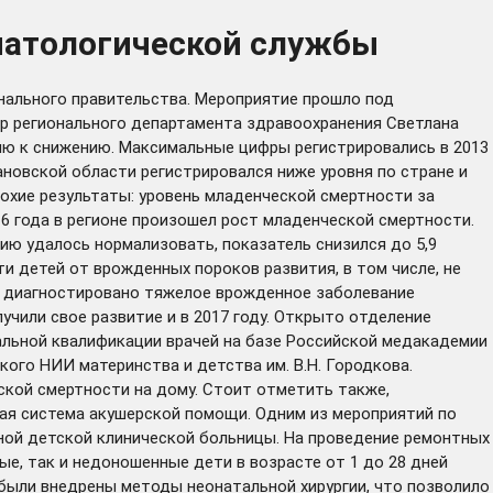
онатологической службы
нального правительства. Мероприятие прошло под
р регионального департамента здравоохранения Светлана
ию к снижению. Максимальные цифры регистрировались в 2013
вановской области регистрировался ниже уровня по стране и
лохие результаты: уровень младенческой смертности за
16 года в регионе произошел рост младенческой смертности.
ию удалось нормализовать, показатель снизился до 5,9
ти детей от врожденных пороков развития, в том числе, не
о диагностировано тяжелое врожденное заболевание
учили свое развитие и в 2017 году. Открыто отделение
льной квалификации врачей на базе Российской медакадемии
ого НИИ материнства и детства им. В.Н. Городкова.
кой смертности на дому. Стоит отметить также,
евая система акушерской помощи. Одним из мероприятий по
ой детской клинической больницы. На проведение ремонтных
е, так и недоношенные дети в возрасте от 1 до 28 дней
 были внедрены методы неонатальной хирургии, что позволило