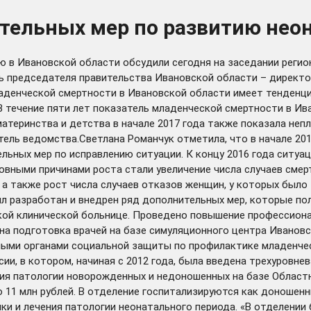
ительных мер по развитию не
 в Ивановской области обсудили сегодня на заседании регио
ь председателя правительства Ивановской области – директо
ладенческой смертности в Ивановской области имеет тенденц
е. В течение пяти лет показатель младенческой смертности в И
атеринства и детства в начале 2017 года также показала неп
итель ведомства.Светлана Романчук отметила, что в начале 20
ьных мер по исправлению ситуации. К концу 2016 года ситуац
новными причинами роста стали увеличение числа случаев смер
 а также рост числа случаев отказов женщин, у которых был
л разработан и внедрен ряд дополнительных мер, которые пол
ой клинической больнице. Проведено повышение профессиона
 подготовка врачей на базе симуляционного центра Ивановск
ыми органами социальной защиты по профилактике младенчес
ии, в котором, начиная с 2012 года, была введена трехуровн
я патологии новорожденных и недоношенных на базе Областн
11 млн рублей. В отделение госпитализируются как доношенны
ки и лечения патологии неонатального периода. «В отделении