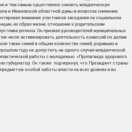
ния и тем самым существенно снизить младенческую
иона и Ивановской областной думы в вопросах снижения
ентировал внимание участников заседания на социальном
нщин, их образ жизни, отношение к родительским
нул глава региона. Он призвал руководителей муниципальных
том числе активизировать деятельность комиссий по делам
ля таких семей в общем количестве семей, родивших и
прошлом году не допустить ни одного случая младенческой
офилактической работы с молодежью. «Пропаганда здорового
ил губернатор. Он также подчеркнул, что Президент страны
предметом особой заботы власти на всех уровнях и во