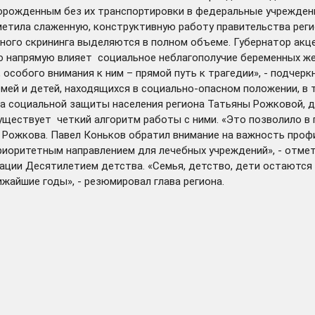
ворожденным без их транспортировки в федеральные учрежде
тметила слаженную, конструктивную работу правительства рег
ного скрининга выделяются в полном объеме. Губернатор акц
ю напрямую влияет социальное неблагополучие беременных же
особого внимания к ним – прямой путь к трагедии», - подчерк
ей и детей, находящихся в социально-опасном положении, в 
 социальной защиты населения региона Татьяны Рожковой, до
уществует четкий алгоритм работы с ними. «Это позволило в 
на Рожкова. Павел Коньков обратил внимание на важность пр
иоритетным направлением для лечебных учреждений», - отмет
ции Десятилетием детства. «Семья, детство, дети остаются 
жайшие годы», - резюмировал глава региона.