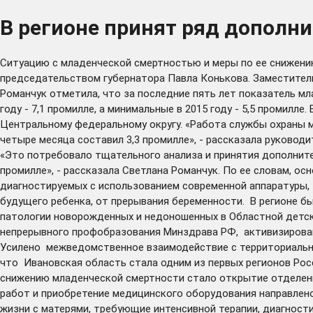
В регионе принят ряд дополн
Ситуацию с младенческой смертностью и меры по ее снижению
председательством губернатора Павла Конькова. Заместител
Романчук отметила, что за последние пять лет показатель м
году - 7,1 промилле, а минимальные в 2015 году - 5,5 промилл
Центральному федеральному округу. «Работа службы охраны м
четыре месяца составил 3,3 промилле», - рассказала руковод
«Это потребовало тщательного анализа и принятия дополнител
промилле», - рассказала Светлана Романчук. По ее словам, ос
диагностируемых с использованием современной аппаратуры,
будущего ребенка, от прерывания беременности. В регионе бы
патологии новорожденных и недоношенных в Областной детск
непрерывного профобразования Минздрава РФ, активизирована
Усилено межведомственное взаимодействие с территориальн
что Ивановская область стала одним из первых регионов Росс
снижению младенческой смертности стало открытие отделени
работ и приобретение медицинского оборудования направлено 
жизни с матерями, требующие интенсивной терапии, диагности