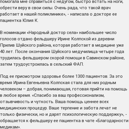
помогала мне справиться с недугом, быстро встать на ноги,
обрести веру в свои силы. Очень рада, что такой врач
работает в нашей поликлинике», - написала о докторе ее
пациентка Юлия К.
В номинации «Народный доктор села» наибольшее число
голосов отдано фельдшеру Ирине Колпской из деревни
Прилив Шуйского района, которая работает в медицине уже
40 лет. После окончания Шуйского медучилища четыре года
трудилась фельдшером скорой помощи в Савинском районе,
затем трудоустроилась в сельский ФАП.
Под ее присмотром здоровье более 1300 пациентов. За это
время Ирина Евгеньевна Колпская стала для них родным
человеком – добрая, понимающая, готовая прийти на помощь
в любое время. «Спасибо за ваш профессионализм,
отзывчивость и чуткость. Ваша помощь ценнее всех
медицинских процедур. Ваше терпение и забота лечат не
только физически, но и дарят психологическую поддержку», -
обращается к фельдшеру ее пациентка в чате «Благодарности
медикам».