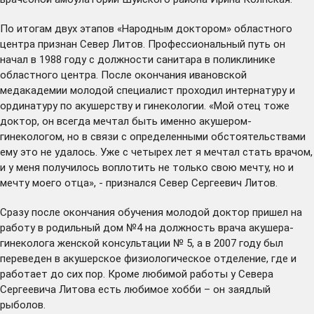
По итогам двух этапов «Народным доктором» областного
центра признан Север Литов. Профессиональный путь он
начал в 1988 году с должности санитара в поликлинике
областного центра. После окончания ивановской
медакадемии молодой специалист проходил интернатуру и
ординатуру по акушерству и гинекологии. «Мой отец тоже
доктор, он всегда мечтал быть именно акушером-
гинекологом, но в связи с определенными обстоятельствами
ему это не удалось. Уже с четырех лет я мечтал стать врачом,
и у меня получилось воплотить не только свою мечту, но и
мечту моего отца», - признался Север Сергеевич Литов.
Сразу после окончания обучения молодой доктор пришел на
работу в родильный дом №4 на должность врача акушера-
гинеколога женской консультации № 5, а в 2007 году был
переведен в акушерское физиологическое отделение, где и
работает до сих пор. Кроме любимой работы у Севера
Сергеевича Литова есть любимое хобби – он заядлый
рыболов.