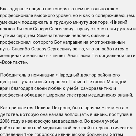
Благодарные пациентки говорят о нем не только как о
профессионале высокого уровня, но и как о сопереживающем,
умеющем поддержать в трудную минуту докторе. «Низкий
поклон Литову Северу Сергеевичу - врачу с золотыми руками и
чутким сердцем. Замечательный человек, сильный
профессионал, которого Бог направил на этот жизненный
путь. Спасибо Северу Сергеевичу за то, что он заботится о
женщинах и малышах», - пишет Анастасия Г. в социальной сети
«Вконтакте».
Победитель в номинации «Народный доктор районного
центра» - участковый терапевт Полина Петрова. Молодой
врач благодаря своей любви к учебе, саморазвитию и
профессии обладает широким спектром медицинских знаний.
Как признается Полина Петрова, быть врачом – ее мечта с
детства, которую она начала воплощать в жизнь, поступив в
2006 году в ивановскую медакадемию. Во время учебы
работала палатной медицинской сестрой в терапевтическом
отделении 1-ой городской клинической больницы. Затем