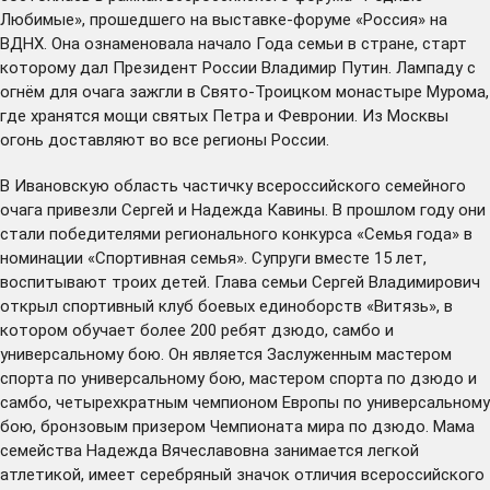
Любимые», прошедшего на выставке-форуме «Россия» на
ВДНХ. Она ознаменовала начало Года семьи в стране, старт
которому
дал
Президент России Владимир Путин. Лампаду с
огнём для очага зажгли в Свято-Троицком монастыре Мурома,
где хранятся мощи святых Петра и Февронии. Из Москвы
огонь доставляют во все регионы России.
В Ивановскую область частичку всероссийского семейного
очага привезли Сергей и Надежда Кавины. В прошлом году они
стали победителями регионального конкурса «Семья года» в
номинации «Спортивная семья». Супруги вместе 15 лет,
воспитывают троих детей. Глава семьи Сергей Владимирович
открыл спортивный клуб боевых единоборств «Витязь», в
котором обучает более 200 ребят дзюдо, самбо и
универсальному бою. Он является Заслуженным мастером
спорта по универсальному бою, мастером спорта по дзюдо и
самбо, четырехкратным чемпионом Европы по универсальному
бою, бронзовым призером Чемпионата мира по дзюдо. Мама
семейства Надежда Вячеславовна занимается легкой
атлетикой, имеет серебряный значок отличия всероссийского