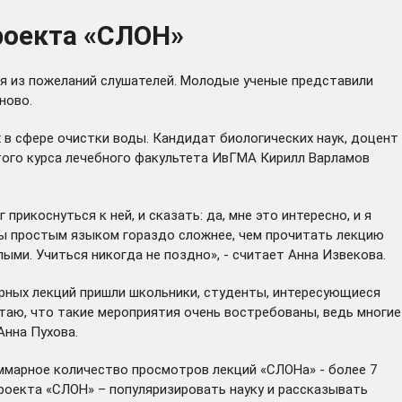
роекта «СЛОН»
дя из пожеланий слушателей. Молодые ученые представили
ново.
в сфере очистки воды. Кандидат биологических наук, доцент
того курса лечебного факультета ИвГМА Кирилл Варламов
икоснуться к ней, и сказать: да, мне это интересно, и я
емы простым языком гораздо сложнее, чем прочитать лекцию
ыми. Учиться никогда не поздно», - считает Анна Извекова.
ярных лекций пришли школьники, студенты, интересующиеся
итаю, что такие мероприятия очень востребованы, ведь многие
Анна Пухова.
уммарное количество просмотров лекций «СЛОНа» - более 7
проекта «СЛОН» – популяризировать науку и рассказывать