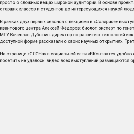
просто о сложных вещах широкой аудитории. В основе проекта
старших классов и студентов до интересующихся наукой люде
В рамках двух первых сезонов с лекциями в «Солярисе» выст
квантового центра
Алексей Фёдоров
; биолог, эксперт по ге
МГУ
Вячеслав Дубынин
; директор по развитию технологий ис
доступной форме рассказали о своих научных открытиях. Тре
На
странице
«СЛОНа» в социальной сети «ВКонтакте» удобно с
посетить не удалось: видео всех выступлений размещаются о