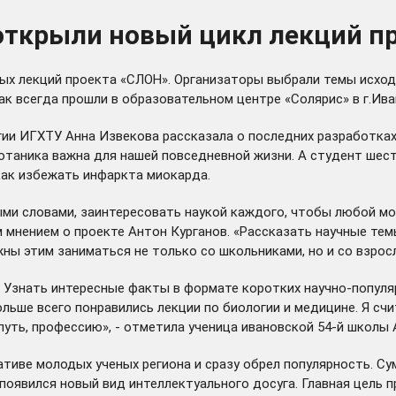
открыли новый цикл лекций п
ных лекций проекта «СЛОН». Организаторы выбрали темы исхо
ак всегда прошли в образовательном центре «Солярис» в г.Ива
и ИГХТУ Анна Извекова рассказала о последних разработках 
отаника важна для нашей повседневной жизни. А студент шес
как избежать инфаркта миокарда.
и словами, заинтересовать наукой каждого, чтобы любой мог пр
им мнением о проекте Антон Курганов. «Рассказать научные т
ны этим заниматься не только со школьниками, но и со взросл
й. Узнать интересные факты в формате коротких научно-попул
ольше всего понравились лекции по биологии и медицине. Я сч
уть, профессию», - отметила ученица ивановской 54-й школы 
ативе молодых ученых региона и сразу обрел популярность. С
появился новый вид интеллектуального досуга. Главная цель 