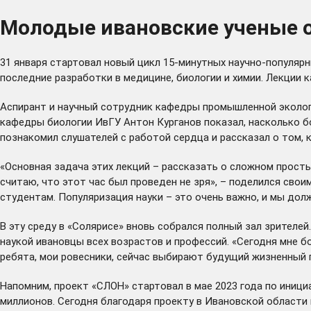
Молодые ивановские ученые 
31 января стартовал новый цикл 15-минутных научно-популяр
последние разработки в медицине, биологии и химии. Лекции к
Аспирант и научный сотрудник кафедры промышленной экологи
кафедры биологии ИвГУ Антон Курганов показал, насколько б
познакомил слушателей с работой сердца и рассказал о том, 
«Основная задача этих лекций – рассказать о сложном простым
считаю, что этот час был проведен не зря», – поделился сво
студентам. Популяризация науки – это очень важно, и мы долж
В эту среду в «Солярисе» вновь собрался полный зал зрителе
наукой ивановцы всех возрастов и профессий. «Сегодня мне б
ребята, мои ровесники, сейчас выбирают будущий жизненный п
Напомним, проект «СЛОН» стартовал в мае 2023 года по иници
миллионов. Сегодня благодаря проекту в Ивановской области 