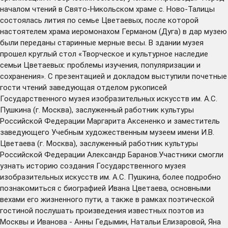
началом чтений в Свято-Никольском храме с. Ново-Талицы
состоялась лития по семье Цветаевых, после которой
настоятелем храма иеромонахом Германом (Дуга) в дар музею
были переданы старинные мерные весы. В здании музея
прошел круглый стол «Творческое и культурное наследие
семьи Цветаевых: проблемы изучения, популяризации и
сохранения». С презентацией и докладом выступили почетные
гости чтений заведующая отделом рукописей
Государственного музея изобразительных искусств им. А.С.
Пушкина (г. Москва), заслуженный работник культуры
Российской Федерации Маргарита Аксененко и заместитель
заведующего Учебным художественным музеем имени И.В.
Цветаева (г. Москва), заслуженный работник культуры
Российской Федерации Александр Баранов.Участники смогли
узнать историю создания Государственного музея
изобразительных искусств им. А.С. Пушкина, более подробно
познакомиться с биографией Ивана Цветаева, основными
вехами его жизненного пути, а также в рамках поэтической
гостиной послушать произведения известных поэтов из
Москвы и Иванова - Анны Гедымин, Натальи Елизаровой, Яна