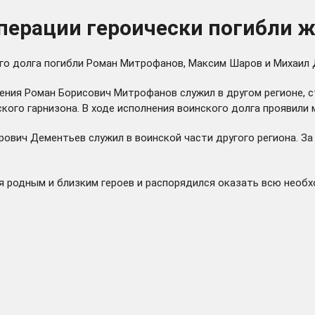
операции героически погибли 
ого долга погибли Роман Митрофанов, Максим Шаров и Михаил
ния Роман Борисович Митрофанов служил в другом регионе, 
ого гарнизона. В ходе исполнения воинского долга проявили м
рович Дементьев служил в воинской части другого региона. З
я родным и близким героев и распорядился оказать всю необ