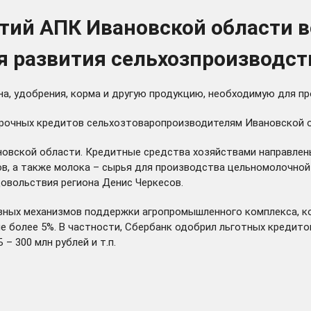
иятий АПК Ивановской области
я развития сельхозпроизводст
на, удобрения, корма и другую продукцию, необходимую для п
рочных кредитов сельхозтоваропроизводителям Ивановской об
овской области. Кредитные средства хозяйствами направлены
ов, а также молока – сырья для производства цельномолочной
довольствия региона Денис Черкесов.
ивных механизмов поддержки агропромышленного комплекса, 
е более 5%. В частности, Сбербанк одобрил льготных кредитов
 – 300 млн рублей и т.п.