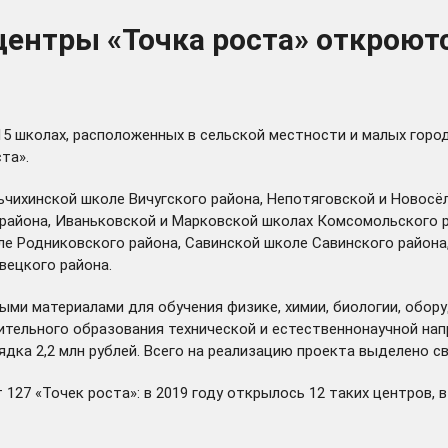
центры «Точка роста» откроют
 15 школах, расположенных в сельской местности и малых гор
та».
чихинской школе Вичугского района, Непотяговской и Новосё
района, Иваньковской и Марковской школах Комсомольского р
 Родниковского района, Савинской школе Савинского района, 
ецкого района.
ми материалами для обучения физике, химии, биологии, обору
ительного образования технической и естественнонаучной на
ка 2,2 млн рублей. Всего на реализацию проекта выделено св
 «Точек роста»: в 2019 году открылось 12 таких центров, в 202