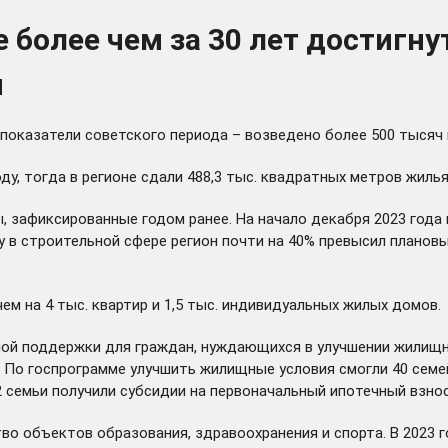
 более чем за 30 лет достигн
я
показатели советского периода – возведено более 500 тысяч
у, тогда в регионе сдали 488,3 тыс. квадратных метров жилья
 зафиксированные годом ранее. На начало декабря 2023 года 
у в строительной сфере регион почти на 40% превысил планов
ем на 4 тыс. квартир и 1,5 тыс. индивидуальных жилых домов.
ной поддержки для граждан, нуждающихся в улучшении жилищн
. По госпрограмме улучшить жилищные условия смогли 40 семе
семьи получили субсидии на первоначальный ипотечный взнос
о объектов образования, здравоохранения и спорта. В 2023 г