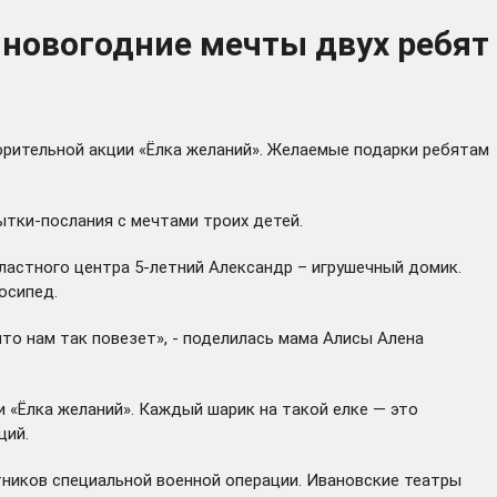
 новогодние мечты двух ребят
орительной акции «Ёлка желаний». Желаемые подарки ребятам
ытки-послания с мечтами троих детей.
ластного центра 5-летний Александр – игрушечный домик.
осипед.
 что нам так повезет», - поделилась мама Алисы Алена
 «Ёлка желаний». Каждый шарик на такой елке — это
щий.
стников специальной военной операции. Ивановские театры