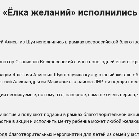
и «Ёлка желаний» исполнились
ей Алисы из Шуи исполнились в рамках всероссийской благотв
рнатор Станислав Воскресенский снял с новогодней ёлки откр
ции 4-летняя Алиса из Шуи получила куклу, а юный житель об
етней Александры из Марковского района ЛНР: ей подарят вел
ции неописуемые, потому что, наверное, сама не очень верила,
частие и получают подарки в рамках благотворительной акции
астие в акции и исполнить мечту ребенка может любой желаю
т ряд благотворительных мероприятий для детей из семей уча