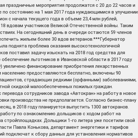
ая праздничные мероприятия продолжатся с 20 до 22 часов и
е по состоянию на 1 мая 2017 года нуждающимися в улучшении
н с начала текущего года в объеме 23,4 млн рублей,
 18 вдовам участников Великой Отечественной войны. Таким
ствиях. На сегодняшний день в очереди остаются 59 членов
беспечить жильем более 30 вдов ветеранов.***Губернатор
была поднята проблема оказания высокотехнологичной
ков поставил задачу изыскать на 2018 год средства для
 обеспечение льготников в Ивановской области в 2017 году
оду) увеличено финансирование приобретения лекарственных
ии населению предоставляются бесплатно, включены 90
е пациентов, страдающих редкими (орфанными) заболеваниями,
нтной скидкой малообеспеченных пожилых граждан.
 перевода сотрудников завода «Автокран» на работу в новое
вки производства не предполагается. Согласно бизнес-плану
есяц, в 2018 году планируется выпустить 1300 автокранов.
 работу по ознакомлению дольщиков с ходом работ на
а стройплощадках. Дольщики 1-го литера уже посетили свой
бласти Павла Конькова, департамент энергетики и тарифов
ий подключат к сбору данных для установления нормативов