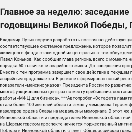
Главное за неделю: заседание
годовщины Великой Победы, П
Владимир Путин поручил разработать постоянно действующий
соответствующее системное предложение, которое позволит р
жилищного фонда стали одной из центральных тем обсуждения
Павел Коньков. Как сообщил глава региона, всего с момента 
порядка 50 тысяч кв. м аварийного жилья. До завершения про
Вместе с тем программа завершает свое действие в текущем г
аварийным продолжается. В регионе сформирован новый реестр
показатели «майских указов» Президента России по развитию
многофункциональных центрах по месту пребывания, составила
работы «МФЦ для бизнеса». ***Автопробег «Эстафета памяти»
стали более 100 жителей области. 5 мая у мемориала Героям
кавалеров ордена Славы на медальоны мемориала. В этот же
Ивановской области и председателем Ивановской областной Д
на Шереметевском проспекте начнется торжественный митинг
Победы в Ивановской области, станет Общероссийская гражд