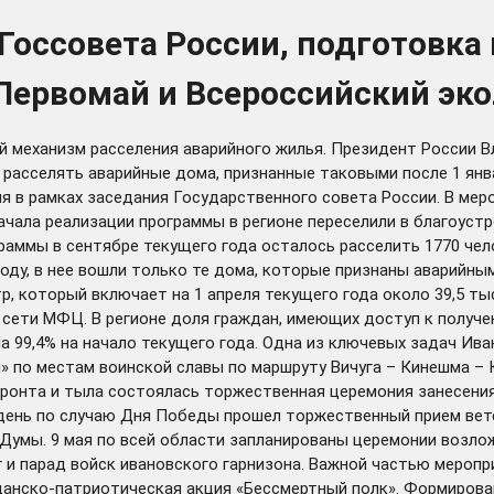
 Госсовета России, подготовка
ервомай и Всероссийский эко
 механизм расселения аварийного жилья. Президент России В
асселять аварийные дома, признанные таковыми после 1 январ
 в рамках заседания Государственного совета России. В мер
начала реализации программы в регионе переселили в благоуст
граммы в сентябре текущего года осталось расселить 1770 чел
оду, в нее вошли только те дома, которые признаны аварийны
, который включает на 1 апреля текущего года около 39,5 тыс
 сети МФЦ. В регионе доля граждан, имеющих доступ к получе
 99,4% на начало текущего года. Одна из ключевых задач Ива
 по местам воинской славы по маршруту Вичуга – Кинешма – К
 фронта и тыла состоялась торжественная церемония занесени
 день по случаю Дня Победы прошел торжественный прием вет
умы. 9 мая по всей области запланированы церемонии возложе
 и парад войск ивановского гарнизона. Важной частью мероп
анско-патриотическая акция «Бессмертный полк». Формирован