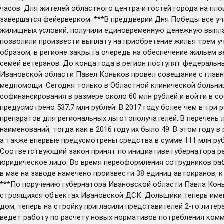
часов. Для жителей областного центра и гостей города на пл
завершатся фейерверком. ***В преддверии Дня Победы все уч
жилищных условий, получили единовременную денежную выплату
позволили произвести выплату на приобретение жилья трем у
образом, в регионе закрыта очередь на обеспечение жильем в
семей ветеранов. До конца года в регион поступят федеральн
Ивановской области Павел Коньков провел совещание с главн
медпомощи. Сегодня только в Областной клинической больниц
софинансирования в размере около 60 млн рублей и войти в 
предусмотрено 537,7 млн рублей. В 2017 году более чем в три
препаратов для региональных льготополучателей. В перечень
наименований, тогда как в 2016 году их было 49. В этом год
а также впервые предусмотрены средства в сумме 111 млн ру
Соответствующий закон принят по инициативе губернатора ре
юридическое лицо. Во время переоформления сотрудников раб
в мае на заводе намечено произвести 38 единиц автокранов, к
***По поручению губернатора Ивановской области Павла Конь
строящихся объектах Ивановской ДСК. Дольщики теперь имею
дом, теперь на стройку пригласили представителей 2-го лите
ведет работу по расчету новых нормативов потребления ком