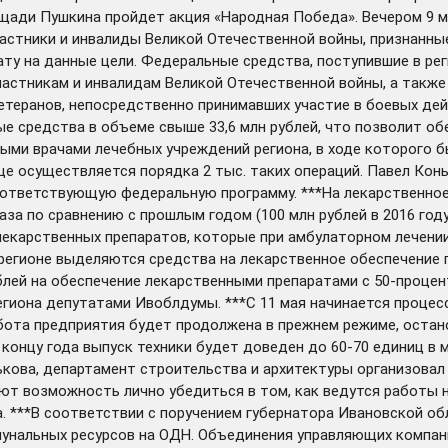
ощади Пушкина пройдет акция «Народная Победа». Вечером 9 м
астники и инвалиды Великой Отечественной войны, признанны
 на данные цели. Федеральные средства, поступившие в регио
частникам и инвалидам Великой Отечественной войны, а также
етеранов, непосредственно принимавших участие в боевых дей
ые средства в объеме свыше 33,6 млн рублей, что позволит о
ыми врачами лечебных учреждений региона, в ходе которого 
е осуществляется порядка 2 тыс. таких операций. Павел Конь
соответствующую федеральную программу. ***На лекарственное
 раза по сравнению с прошлым годом (100 млн рублей в 2016 г
 лекарственных препаратов, которые при амбулаторном лечен
у в регионе выделяются средства на лекарственное обеспечени
блей на обеспечение лекарственными препаратами с 50-проце
гиона депутатами Ивоблдумы. ***С 11 мая начинается процесс
ота предприятия будет продолжена в прежнем режиме, остано
 концу года выпуск техники будет доведен до 60-70 единиц в м
кова, департамент строительства и архитектуры организовал
т возможность лично убедиться в том, как ведутся работы н
ра. ***В соответствии с поручением губернатора Ивановской о
мунальных ресурсов на ОДН. Объединения управляющих компан