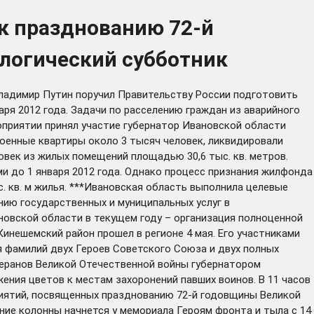
 к празднованию 72-й
логический субботник
ладимир Путин поручил Правительству России подготовить
я 2012 года. Задачи по расселению граждан из аварийного
оприятии принял участие губернатор Ивановской области
роенные квартиры около 3 тысяч человек, ликвидировали
овек из жилых помещений площадью 30,6 тыс. кв. метров.
ми до 1 января 2012 года. Однако процесс признания жилфонда
. кв. м жилья. ***Ивановская область выполнила целевые
нию государственных и муниципальных услуг в
новской области в текущем году – организация полноценной
инешемский район прошел в регионе 4 мая. Его участниками
я фамилий двух Героев Советского Союза и двух полных
еранов Великой Отечественной войны губернатором
ния цветов к местам захоронений павших воинов. В 11 часов
риятий, посвященных празднованию 72-й годовщины Великой
ие колонны начнется у мемориала Героям фронта и тыла с 14