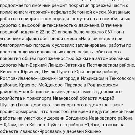
продолжается ямочный ремонт покрытия проезжей части с
применением «горячей» асфальтобетонной смеси. Указанные
работы в приоритетном порядке ведутся на автомобильных
дорогах с высокой интенсивностью движения. В течение
прошлой недели с 22 по 29 апреля было уложено 867 тонн
«горячей» асфальтобетонной смеси. «На этой неделе при
благоприятных погодных условиях запланированы работы по
восстановлению изношенных слоев асфальтобетонного
покрытия общей протяженностью 6,3 км на автомобильных
дорогах Мыт-Верхний Ландех-Затеиха в Пестяковском районе,
Кинешма-Юрьевец-Пучеж-Пурех в Юрьевецком районе,
Ростов-Иваново-Нижний-Новгород в Ильинском и Тейковском
районах, Красное-Майдаково-Парское в Родниковском
районе», – сообщил начальник департамента дорожного
хозяйства и транспорта Ивановской области Андрей
Шушкин.Глава дорожно-транспортного ведомства также
проинформировал, что в настоящее время ведутся ремонтные
работы на участках у деревни Богданиха Ивановского района
– 0,4 км, села Китово Шуйского района –1,4 км, а также на
объекте Иваново-Ярославль у деревни Якшино