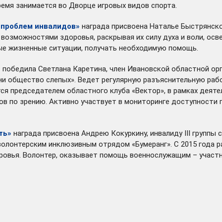
емя занимается во Дворце игровых видов спорта.
 проблем инвалидов»
награда присвоена Наталье Быстрянской
 возможностями здоровья, раскрывая их силу духа и воли, ос
е жизненные ситуации, получать необходимую помощь.
»
победила Светлана Каретина, член Ивановской областной о
и общество слепых». Ведет регулярную разъяснительную работ
ется председателем областного клуба «Вектор», в рамках дея
ов по зрению. Активно участвует в мониторинге доступности
ть»
награда присвоена Андрею Кокуркину, инвалиду III группы 
олонтерским инклюзивным отрядом «Бумеранг». С 2015 года р
овья. Волонтер, оказывает помощь военнослужащим – участн