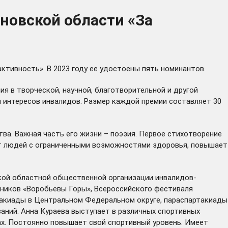
новской области «За
ктивность». В 2023 году ее удостоены пять номинантов.
 в творческой, научной, благотворительной и другой
и интересов инвалидов. Размер каждой премии составляет 30
тва. Важная часть его жизни – поэзия. Первое стихотворение
яет людей с ограниченными возможностями здоровья, повышает
вской областной общественной организации инвалидов-
ников «Воробьевы Горы», Всероссийского фестиваля
ртакиады в Центральном Федеральном округе, параспартакиады
аний. Анна Кураева выступает в различных спортивных
ках. Постоянно повышает свой спортивный уровень. Имеет