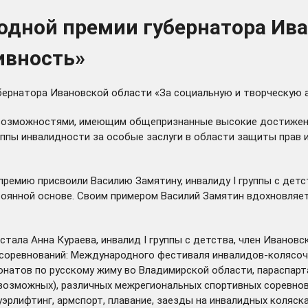
дной премии губернатора Ива
ивность»
бернатора Ивановской области «За социальную и творческую а
возможностями, имеющим общепризнанные высокие достижения
уппы инвалидности за особые заслуги в области защиты прав 
премию присвоили Василию Замятину, инвалиду I группы с детс
постоянной основе. Своим примером Василий Замятин вдохновл
стала Анна Кураева, инвалид I группы с детства, член Ивано
 соревнований: Международного фестиваля инвалидов-колясоч
ионатов по русскому жиму во Владимирской области, параспа
 возможных), различных межрегиональных спортивных соревнов
ауэрлифтинг, армспорт, плавание, заезды на инвалидных коляс