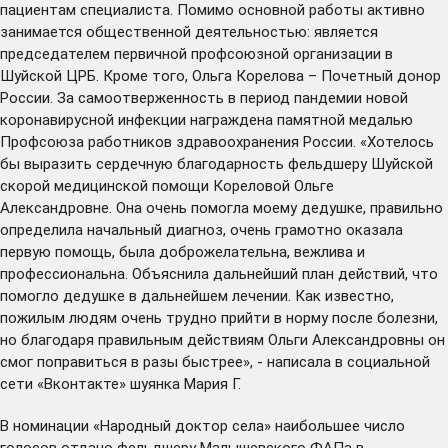
пациентам специалиста. Помимо основной работы активно
занимается общественной деятельностью: является
председателем первичной профсоюзной организации в
Шуйской ЦРБ. Кроме того, Ольга Корелова – Почетный донор
России. За самоотверженность в период пандемии новой
коронавирусной инфекции награждена памятной медалью
Профсоюза работников здравоохранения России. «Хотелось
бы выразить сердечную благодарность фельдшеру Шуйской
скорой медицинской помощи Кореловой Ольге
Александровне. Она очень помогла моему дедушке, правильно
определила начальный диагноз, очень грамотно оказала
первую помощь, была доброжелательна, вежлива и
профессиональна. Объяснила дальнейший план действий, что
помогло дедушке в дальнейшем лечении. Как известно,
пожилым людям очень трудно прийти в норму после болезни,
но благодаря правильным действиям Ольги Александровны он
смог поправиться в разы быстрее», - написала в социальной
сети «Вконтакте» шуянка Мария Г.
В номинации «Народный доктор села» наибольшее число
голосов отдано фельдшеру Малышевского ФАПа в