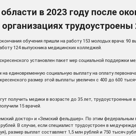
бласти в 2023 году после око
 организациях трудоустроены
окончания обучения пришли на работу 153 молодых врача: 90 в
работу 124 выпускника медицинских колледжей.
оскресенского установлен пакет мер социальной поддержки м
вом на единовременную социальную выплату на оплату первона
скресенского размер этой выплаты увеличен с 400 до 600 тыс
огут получить медики в возрасте до 35 лет, трудоустроенные
получили 15 врачей.
мский доктор» и «Земский фельдшер». По этим федеральным п
ублей. В случае, если специалист трудоустроен в медучрежд
я), размер выплат составляет 1,5 млн рублей и 750 тысяч руб