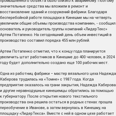
промышленного объекта было близко к аварийному. Поэтому
значительные средства мы вложили в ремонт и
восстановление зданий и сооружений фабрики. Благодаря
бесперебойной работе площадки в Кинешме мы на четверть
увеличили общие объемы производства компании», - сообщил
основатель и руководитель группы компаний «ЛидерТекс»
Артем Потапенко. На сегодняшний день объем инвестиций в
производство составил порядка 455 млн рублей.
Артем Потапенко отметил, что к концу года планируется
увеличить штат работников в Кинешме до 400 человек, в 2024
году будет дополнительно создано еще 100 рабочих мест.
Одна из работниц фабрики – мастер вязального цеха Надежда
Каберова трудилась на «Томне» с 1987 года. Когда
предприятие оказалось на грани закрытия, Надежда Каберова
и другие неравнодушные кинешемцы обратились за помощью
к губернатору. После открытия нового текстильного
производства она решила остаться в родных стенах: прошла
переобучение в Иванове, а затем вернулась в Кинешму, на
площадку «ЛидерТекса». Вместе с ней в одном цехе работает