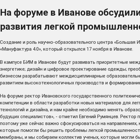
На форуме в Иванове обсудил
развития легкой промышленн
Создание и роль научно-образовательного центра «Большая 
«Мануфактура 4.0», который открылся 17 ноября в Иванове.
В кампусе БИМ в Иванове будут развивать приоритетные межд
энергетике; дизайн и цифровое проектирование одежды; прео
бизнесом разрабатывают междисциплинарные образовательные
развитием высокотехнологичных производств и формировани
На форуме ректор Ивановского государственного политехнич
компетенции в области разработки новых материалов для легп
технологий и дизайна, и нам крайне необходимо менять образ
будущих специалистов», - отметил Евгений Румянцев. Ректор 
поэтому уже сейчас важно сфокусироваться на направлениях, 
которые помогли бы решить проблемы легкой промышленности.
мембраны, и мы собираем коллектив ученых, которые могли бы