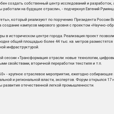
обен создать собственный центр исследований и разработок, 
 работали на будущее отрасли», - подчеркнул Евгений Румянц
итеты», который реализуют по поручению Президента России 
а создание кампусов мирового уровня с проектом «Научно-об
уры в историческом центре города. Реализация проект позвол
ородке общей площадью более 44 тыс. кв. метров
разместятся
ной инфраструктурой.
ной сессии «Трансформация отрасли: новые технологии, цифро
ыми свойствами, вторичной переработки текстиля и т.п.
.0» - крупное отраслевое мероприятие, ежегодно собирающее
ьной и региональной власти, экспертов. Форум открылся 17 н
ы развития отечественной легкой промышленности.