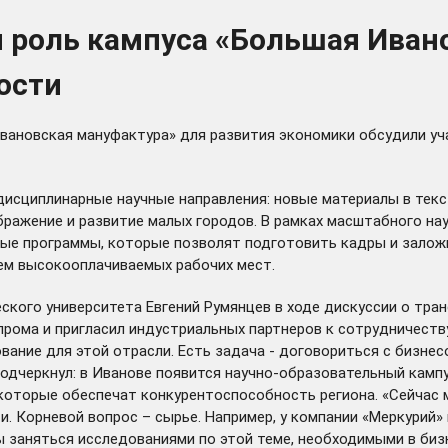
и роль кампуса «Большая Иван
ости
Ивановская мануфактура» для развития экономики обсудили у
исциплинарные научные направления: новые материалы в текс
бражение и развитие малых городов. В рамках масштабного н
 программы, которые позволят подготовить кадры и заложит
ем высокооплачиваемых рабочих мест.
еского университета Евгений Румянцев в ходе дискуссии о т
рома и пригласил индустриальных партнеров к сотрудничеству
ование для этой отрасли. Есть задача - договориться с бизн
подчеркнул: в Иванове появится научно-образовательный камп
которые обеспечат конкурентоспособность региона. «Сейчас м
 Корневой вопрос – сырье. Например, у компании «Меркурий»
 заняться исследованиями по этой теме, необходимыми в бизн