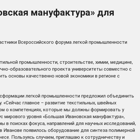
овская мануфактура» для
частники Всероссийского форума легкой промышленности
тильной промышленности, строительстве, химии, медицине,
аучно-образовательного проекта университеты совместно с
ь основы качественно новой экономики в регионе с
рансформации легкой промышленности предложил объединить
. «Сейчас главное – развитие текстильных, швейных
есом о компетенциях, которые мы должны формировать у
ус мирового уровня «Большая Ивановская мануфактура»,
ы в поисках фокуса, направлений для научных исследований,
 в Иванове появилось оборудование для синтеза полимерной
есе. Пользуясь случаем, приглашаю к сотрудничеству и