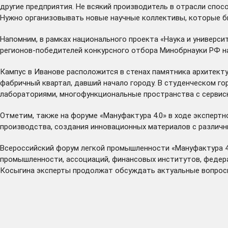
другие предприятия. Не всякий производитель в отрасли спос
Нужно организовывать новые научные коллективы, которые бы
Напомним, в рамках национального проекта «Наука и универс
регионов-победителей конкурсного отбора Минобрнауки РФ н
Кампус в Иванове расположится в стенах памятника архитект
фабричный квартал, давший начало городу. В студенческом г
лабораториями, многофункциональные пространства с сервис
Отметим, также на форуме «Мануфактура 4.0» в ходе эксперт
производства, создания инновационных материалов с различн
Всероссийский форум легкой промышленности «Мануфактура 4
промышленности, ассоциаций, финансовых институтов, федерал
Косыгина эксперты продолжат обсуждать актуальные вопрос