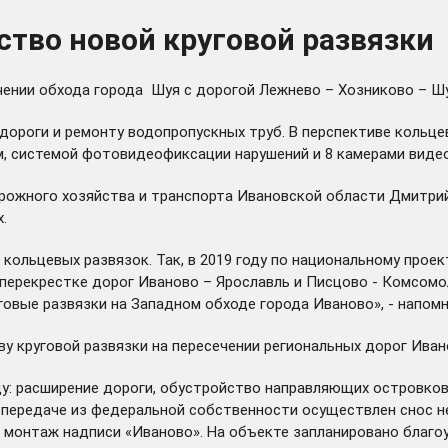
ство новой круговой развязки
ении обхода города Шуя с дорогой Лежнево – Хозниково – Шу
 дороги и ремонту водопропускных труб. В перспективе коль
, системой фотовидеофиксации нарушений и 8 камерами виде
рожного хозяйства и транспорта Ивановской области Дмитрий
х.
 кольцевых развязок. Так, в 2019 году по национальному про
а перекрестке дорог Иваново – Ярославль и Писцово - Комсомол
говые развязки на Западном обходе города Иваново», - напом
у круговой развязки на пересечении региональных дорог Иван
ду: расширение дороги, обустройство направляющих островко
 передаче из федеральной собственности осуществлен снос н
 монтаж надписи «Иваново». На объекте запланировано благо