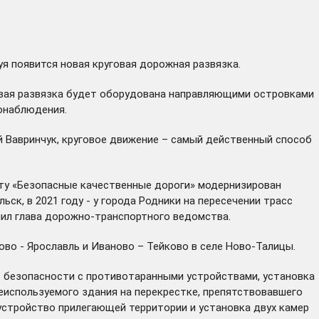
я появится новая круговая дорожная развязка.
цевая развязка будет оборудована направляющими островками
онаблюдения.
 Вавринчук, круговое движение – самый действенный способ
екту «Безопасные качественные дороги» модернизирован
ьск, в 2021 году - у города Родники на пересечении трасс
нил глава дорожно-транспортного ведомства.
ово - Ярославль и Иваново – Тейково в селе Ново-Талицы.
в безопасности с противотаранными устройствами, установка
еиспользуемого здания на перекрестке, препятствовавшего
устройство прилегающей территории и установка двух камер