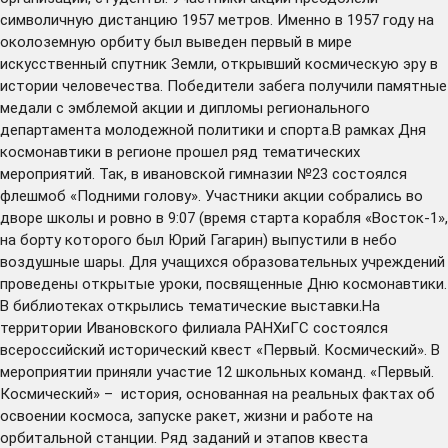
символичную дистанцию 1957 метров. Именно в 1957 году на
околоземную орбиту был выведен первый в мире
искусственный спутник Земли, открывший космическую эру в
истории человечества. Победители забега получили памятные
медали с эмблемой акции и дипломы регионального
департамента молодежной политики и спорта.В рамках Дня
космонавтики в регионе прошел ряд тематических
мероприятий. Так, в ивановской гимназии №23 состоялся
флешмоб «Подними голову». Участники акции собрались во
дворе школы и ровно в 9:07 (время старта корабля «Восток-1»,
на борту которого был Юрий Гагарин) выпустили в небо
воздушные шары. Для учащихся образовательных учреждений
проведены открытые уроки, посвященные Дню космонавтики.
В библиотеках открылись тематические выставки.На
территории Ивановского филиала РАНХиГС состоялся
всероссийский исторический квест «Первый. Космический». В
мероприятии приняли участие 12 школьных команд. «Первый.
Космический» – история, основанная на реальных фактах об
освоении космоса, запуске ракет, жизни и работе на
орбитальной станции. Ряд заданий и этапов квеста