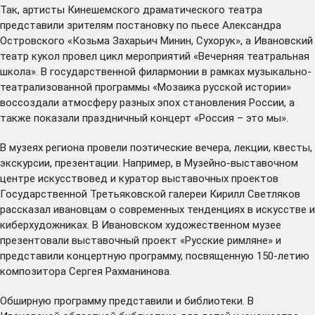
Так, артисты Кинешемского драматического театра
представили зрителям постановку по пьесе Александра
Островского «Козьма Захарьич Минин, Сухорук», а Ивановский
театр кукол провел цикл мероприятий «Вечерняя театральная
школа». В государственной филармонии в рамках музыкально-
театрализованной программы «Мозаика русской истории»
воссоздали атмосферу разных эпох становления России, а
также показали праздничный концерт «Россия – это мы».
В музеях региона провели поэтические вечера, лекции, квесты,
экскурсии, презентации. Например, в Музейно-выставочном
центре искусствовед и куратор выставочных проектов
Государственной Третьяковской галереи Кирилл Светляков
рассказал ивановцам о современных тенденциях в искусстве и
киберхудожниках. В Ивановском художественном музее
презентовали выставочный проект «Русские римляне» и
представили концертную программу, посвященную 150-летию
композитора Сергея Рахманинова.
Обширную программу представили и библиотеки. В