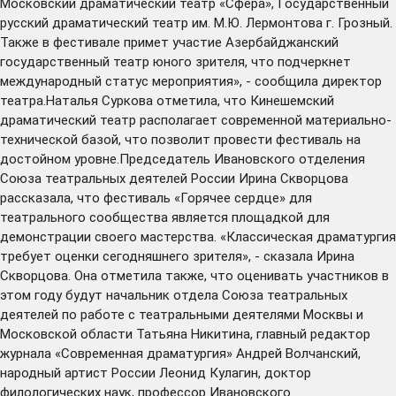
Московский драматический театр «Сфера», Государственный
русский драматический театр им. М.Ю. Лермонтова г. Грозный.
Также в фестивале примет участие Азербайджанский
государственный театр юного зрителя, что подчеркнет
международный статус мероприятия», - сообщила директор
театра.Наталья Суркова отметила, что Кинешемский
драматический театр располагает современной материально-
технической базой, что позволит провести фестиваль на
достойном уровне.Председатель Ивановского отделения
Союза театральных деятелей России Ирина Скворцова
рассказала, что фестиваль «Горячее сердце» для
театрального сообщества является площадкой для
демонстрации своего мастерства. «Классическая драматургия
требует оценки сегодняшнего зрителя», - сказала Ирина
Скворцова. Она отметила также, что оценивать участников в
этом году будут начальник отдела Союза театральных
деятелей по работе с театральными деятелями Москвы и
Московской области Татьяна Никитина, главный редактор
журнала «Современная драматургия» Андрей Волчанский,
народный артист России Леонид Кулагин, доктор
филологических наук, профессор Ивановского