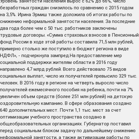
Уровень занятости населения вырос с 62% до 66%, число
безработных граждан снизилось по сравнению с 2015 годом
на 3,5%. Ирина Эрмиш также доложила об итогах работы по
снижению неформальной занятости населения. За последние
два года более чем с 50 тыс. работников заключены
трудовые договоры. «Сумма страховых взносов в Пенсионный
фонд России в ходе этой работы составила 71,5 млн рублей,
примерно столько же поступило в бюджет региона в виде
НДФЛ», - подчеркнула зампред.На предоставление мер
социальной поддержки жителям области в 2016 году
направлено 4,7 млрд рублей. Всего действовало 75 видов
социальных выплат, число их получателей превысило 329 тыс.
человек. В 2016 году в регионе на четверть выросло число
получателей ежемесячного пособия на ребенка, почти на 7%
увеличен объем средств (более 251 млн рублей) на детскую
оздоровительную кампанию. В сфере образования создано
640 дополнительных мест. Почти 1,1 тыс. мест за счет
оптимизации учебного пространства создано в
общеобразовательных организациях. Губернатор поставил
перед социальным блоком задачу по дальнейшему снижению
неформальной занятости, а также активизации работы по