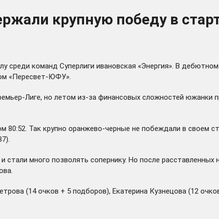
ержали крупную победу в стар
у среди команд Суперлиги ивановская «Энергия». В дебютном 
бом «Пересвет-ЮФУ».
емьер-Лиге, но летом из-за финансовых сложностей южанки пр
м 80:52. Так крупно оранжево-черные не побеждали в своем ст
7).
и стали много позволять сопернику. Но после расставленных
ова.
ова (14 очков + 5 подборов), Екатерина Кузнецова (12 очков 