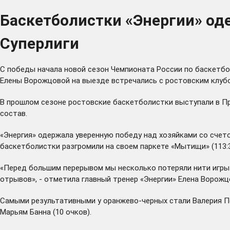
Баскетболистки «Энергии» од
Суперлиги
С победы начала новой сезон Чемпионата России по баскетбол
Елены Ворожцовой на выезде встречались с ростовским клу
В прошлом сезоне ростовские баскетболистки выступали в Пр
состав.
«Энергия» одержала уверенную победу над хозяйками со счето
баскетболистки разгромили на своем паркете «Мытищи» (113:3
«Перед большим перерывом мы несколько потеряли нити игры 
отрывов», - отметила главный тренер «Энергии» Елена Ворожц
Самыми результативными у оранжево-черных стали Валерия Петр
Марьям Банна (10 очков).