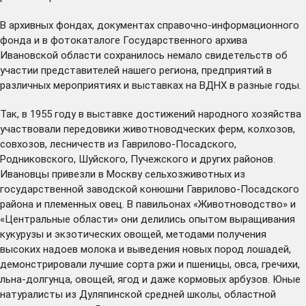
В архивных фондах, документах справочно-информационного
фонда и в фотокаталоге Государственного архива
Ивановской области сохранилось немало свидетельств об
участии представителей нашего региона, предприятий в
различных мероприятиях и выставках на ВДНХ в разные годы.
Так, в 1955 году в выставке достижений народного хозяйства
участвовали передовики животноводческих ферм, колхозов,
совхозов, лесничеств из Гаврилово-Посадского,
Родниковского, Шуйского, Пучежского и других районов.
Ивановцы привезли в Москву сельхозживотных из
государственной заводской конюшни Гаврилово-Посадского
района и племенных овец. В павильонах «Животноводство» и
«Центральные области» они делились опытом выращивания
кукурузы и экзотических овощей, методами получения
высоких надоев молока и выведения новых пород лошадей,
демонстрировали лучшие сорта ржи и пшеницы, овса, гречихи,
льна-долгунца, овощей, ягод и даже кормовых арбузов. Юные
натуралисты из Дуляпинской средней школы, областной