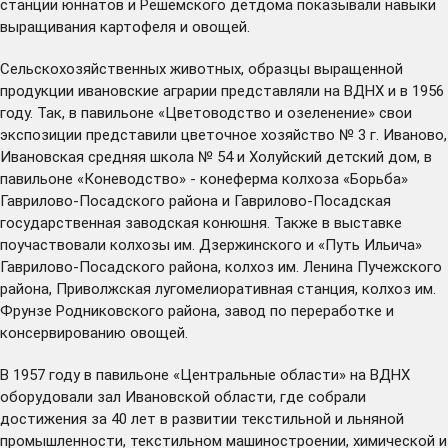
станции юннатов и Решемского детдома показывали навыки
выращивания картофеля и овощей.
Сельскохозяйственных животных, образцы выращенной
продукции ивановские аграрии представляли на ВДНХ и в 1956
году. Так, в павильоне «Цветоводство и озеленение» свои
экспозиции представили цветочное хозяйство № 3 г. Иваново,
Ивановская средняя школа № 54 и Холуйский детский дом, в
павильоне «Коневодство» - конеферма колхоза «Борьба»
Гаврилово-Посадского района и Гаврилово-Посадская
государственная заводская конюшня. Также в выставке
поучаствовали колхозы им. Дзержинского и «Путь Ильича»
Гаврилово-Посадского района, колхоз им. Ленина Пучежского
района, Приволжская лугомелиоративная станция, колхоз им.
Фрунзе Родниковского района, завод по переработке и
консервированию овощей.
В 1957 году в павильоне «Центральные области» на ВДНХ
оборудовали зал Ивановской области, где собрали
достижения за 40 лет в развитии текстильной и льняной
промышленности, текстильном машиностроении, химической и