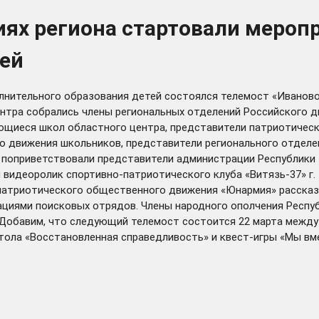
иях региона стартовали мероп
ей
полнительного образования детей состоялся телемост «Иванов
нтра собрались члены региональных отделений Российского д
щиеся школ областного центра, представители патриотически
о движения школьников, представители регионального отделе
 поприветствовали представители администрации Республики 
идеоролик спортивно-патриотического клуба «Витязь-37» г. 
патриотического общественного движения «Юнармия» рассказа
гациями поисковых отрядов. Члены народного ополчения Рес
.Добавим, что следующий телемост состоится 22 марта между
тола «Восстановленная справедливость» и квест-игры «Мы вм