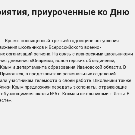
риятия, приуроченные ко Дню
о - Крым», посвященный третьей годовщине вступления
вижения школьников и Всероссийского военно-
х организаций региона. На связь с ивановскими школьниками
ния движения «Юнармия», волонтерских объединений,
Крым и департамента образования Ивановской области. В
Приволжск, а представители региональных отделений
ли участникам телемоста о своей работе. Школьники также
публики Крым предложили передать экспонаты, отражающие
 обучающимися школы №5 г. Кохма и школьниками г. Ялты. В
есте».