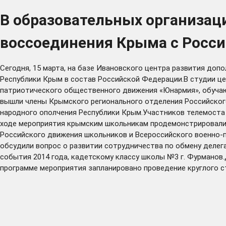
В образовательных организац
воссоединения Крыма с Росси
Сегодня, 15 марта, на базе Ивановского центра развития до
Республики Крым в состав Российской Федерации.В студии це
патриотического общественного движения «Юнармия», обучаю
вышли члены Крымского регионального отделения Российског
народного ополчения Республики Крым.Участников телемоста
ходе мероприятия крымским школьникам продемонстрировали в
Российского движения школьников и Всероссийского военно-
обсудили вопрос о развитии сотрудничества по обмену деле
события 2014 года, кадетскому классу школы №3 г. Фурманов
программе мероприятия запланировано проведение круглого с