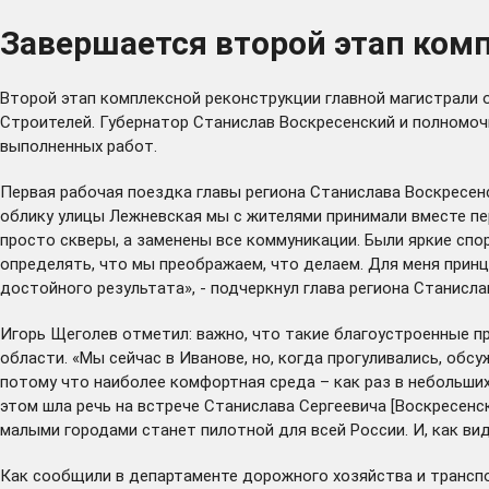
Завершается второй этап ком
Второй этап комплексной реконструкции главной магистрали 
Строителей. Губернатор Станислав Воскресенский и полномо
выполненных работ.
Первая рабочая поездка главы региона Станислава Воскресен
облику улицы Лежневская мы с жителями принимали вместе пер
просто скверы, а заменены все коммуникации. Были яркие спо
определять, что мы преображаем, что делаем. Для меня прин
достойного результата», - подчеркнул глава региона Станисла
Игорь Щеголев отметил: важно, что такие благоустроенные пр
области. «Мы сейчас в Иванове, но, когда прогуливались, обс
потому что наиболее комфортная среда – как раз в небольших 
этом шла речь на встрече Станислава Сергеевича [Воскресен
малыми городами станет пилотной для всей России. И, как вид
Как сообщили в департаменте дорожного хозяйства и транспо