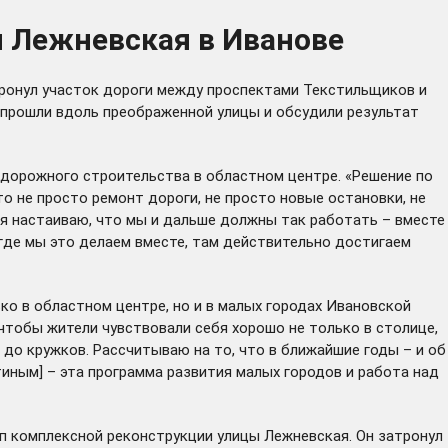
ы Лежневская в Иванове
тронул участок дороги между проспектами Текстильщиков и
прошли вдоль преображенной улицы и обсудили результат
 дорожного строительства в областном центре. «Решение по
то не просто ремонт дороги, не просто новые остановки, не
И я настаиваю, что мы и дальше должны так работать – вместе
 где мы это делаем вместе, там действительно достигаем
ко в областном центре, но и в малых городах Ивановской
, чтобы жители чувствовали себя хорошо не только в столице,
 до кружков. Рассчитываю на то, что в ближайшие годы – и об
иным] – эта программа развития малых городов и работа над
п комплексной реконструкции улицы Лежневская. Он затронул