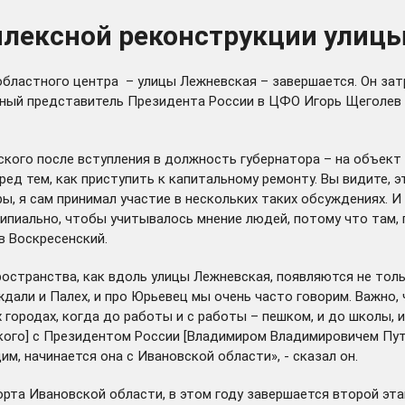
плексной реконструкции улиц
областного центра – улицы Лежневская – завершается. Он за
чный представитель Президента России в ЦФО Игорь Щеголев 
ского после вступления в должность губернатора – на объект
ед тем, как приступить к капитальному ремонту. Вы видите, э
ры, я сам принимал участие в нескольких таких обсуждениях. 
ципиально, чтобы учитывалось мнение людей, потому что там,
в Воскресенский.
остранства, как вдоль улицы Лежневская, появляются не толь
уждали и Палех, и про Юрьевец мы очень часто говорим. Важно
городах, когда до работы и с работы – пешком, и до школы, и
ского] с Президентом России [Владимиром Владимировичем Пут
им, начинается она с Ивановской области», - сказал он.
рта Ивановской области, в этом году завершается второй эта