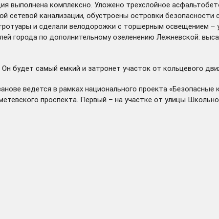
укция выполнена комплексно. Уложено трехслойное асфальтоб
ой сетевой канализации, обустроены островки безопасности 
 тротуары и сделали велодорожки с торшерным освещением – 
ей города по дополнительному озеленению Лежневской: высади
. Он будет самый емкий и затронет участок от кольцевого дв
анове ведется в рамках национального проекта «Безопасные к
метевского проспекта. Первый – на участке от улицы Школьно