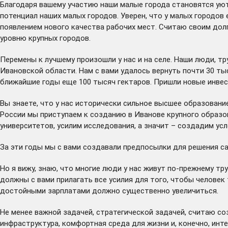
Благодаря вашему участию наши малые города становятся уютн
потенциал наших малых городов. Уверен, что у малых городов
появлением нового качества рабочих мест. Считаю своим дол
уровню крупных городов.
Перемены к лучшему произошли у нас и на селе. Наши люди, т
Ивановской области. Нам с вами удалось вернуть почти 30 тыс
ближайшие годы еще 100 тысяч гектаров. Пришли новые инвест
Вы знаете, что у нас исторически сильное высшее образовани
России мы приступаем к созданию в Иванове крупного образ
университетов, усилим исследования, а значит – создадим ус
За эти годы мы с вами создавали предпосылки для решения с
Но я вижу, знаю, что многие люди у нас живут по-прежнему т
должны с вами прилагать все усилия для того, чтобы человек
достойными зарплатами должно существенно увеличиться.
Не менее важной задачей, стратегической задачей, считаю со
инфраструктура, комфортная среда для жизни и, конечно, инт