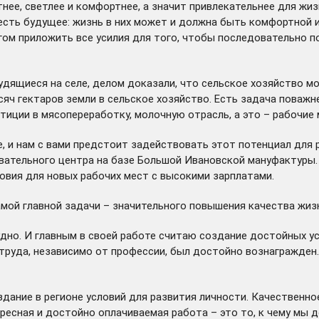
ее, светлее и комфортнее, а значит привлекательнее для жизн
 есть будущее: жизнь в них может и должна быть комфортной и
гом приложить все усилия для того, чтобы последовательно п
рудящиеся на селе, делом доказали, что сельское хозяйство 
яч гектаров земли в сельское хозяйство. Есть задача поважне
иции в мясопереработку, молочную отрасль, а это – рабочие 
е, и нам с вами предстоит задействовать этот потенциал для
овательного центра на базе Большой Ивановской мануфактуры
ловия для новых рабочих мест с высокими зарплатами.
амой главной задачи – значительного повышения качества жиз
рудно. И главным в своей работе считаю создание достойных у
 труда, независимо от профессии, был достойно вознагражден
здание в регионе условий для развития личности. Качественно
ересная и достойно оплачиваемая работа – это то, к чему мы 