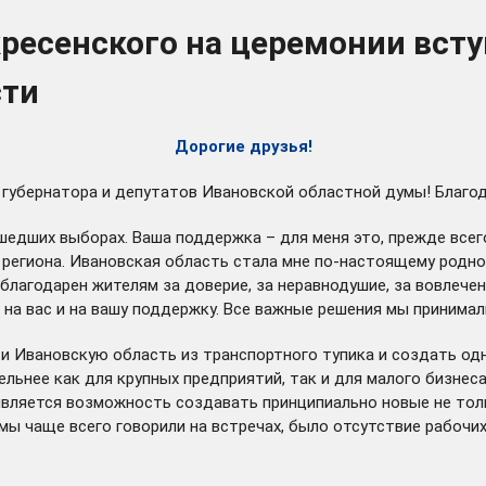
ресенского на церемонии вст
сти
Дорогие друзья!
ах губернатора и депутатов Ивановской областной думы! Благ
шедших выборах. Ваша поддержка – для меня это, прежде всег
егиона. Ивановская область стала мне по-настоящему родной
 благодарен жителям за доверие, за неравнодушие, за вовлече
 на вас и на вашу поддержку. Все важные решения мы принимал
ти Ивановскую область из транспортного тупика и создать од
ельнее как для крупных предприятий, так и для малого бизне
вляется возможность создавать принципиально новые не толь
ы чаще всего говорили на встречах, было отсутствие рабочих 