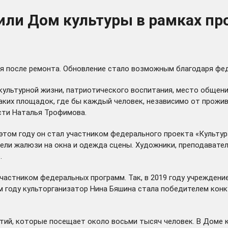
или Дом культуры в рамках пр
я после ремонта. Обновление стало возможным благодаря фед
культурной жизни, патриотического воспитания, место общени
ких площадок, где бы каждый человек, независимо от прожива
сти Наталья Трофимова.
 этом году он стал участником федерального проекта «Культу
рели жалюзи на окна и одежда сцены. Художники, преподават
.
частником федеральных программ. Так, в 2019 году учреждени
ом году культорганизатор Нина Бяшина стала победителем кон
ий, которые посещает около восьми тысяч человек. В Доме к