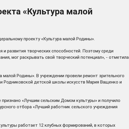
оекта «Культура малой
еральному проекту «Культура малой Родины».
я и развития творческих способностей. Поэтому среди
ния, мог раскрывать свой творческий потенциал», - отметила
ра малой Родины». В учреждении провели ремонт зрительного
ели Родниковской детской школы искусств Мария Ващенко и
е признано «Лучшим сельским Домом культуры» и получило
курсного отбора «Лучший работник сельского учреждения
ультуры работает 12 клубных формирований, в которых