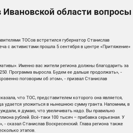
в Ивановской области вопросы
авителями ТОСов встретился губернатор Станислав
еча с активистами прошла 5 сентября в центре «Притяжение»
циативы». Именно вас жители региона должны благодарить за
 250. Программа выросла. Будем ее дальше продолжать», -
ткровенно поговорим об этом», - призвал Станислав
казала, что ТОС, представителем которого она является,
да удается уложиться в нынешнюю сумму гранта. Напомним, в
уждали, я думаю, что увеличивать надо. Вы правильно
лиона рублей. Всё-таки 100 тысяч – прибавка серьезная. У
», - сказал Станислав Воскресенский. Глава региона также
есколько этапов.