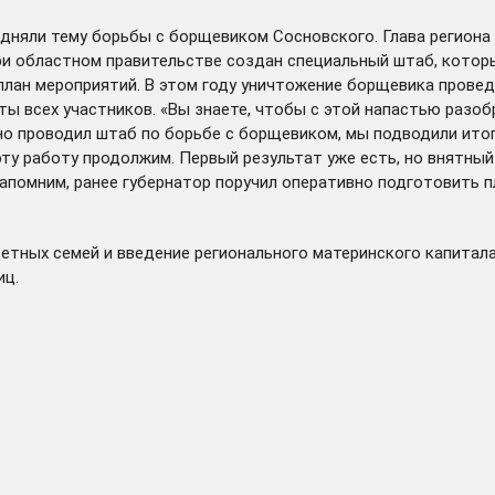
дняли тему борьбы с борщевиком Сосновского. Глава региона 
при областном правительстве создан специальный штаб, котор
лан мероприятий. В этом году уничтожение борщевика проведе
ы всех участников. «Вы знаете, чтобы с этой напастью разобр
вно
проводил
штаб по борьбе с борщевиком, мы подводили итоги
ту работу продолжим. Первый результат уже есть, но внятный
Напомним, ранее губернатор
поручил
оперативно подготовить пл
детных семей и
введение
регионального материнского капитала
иц.