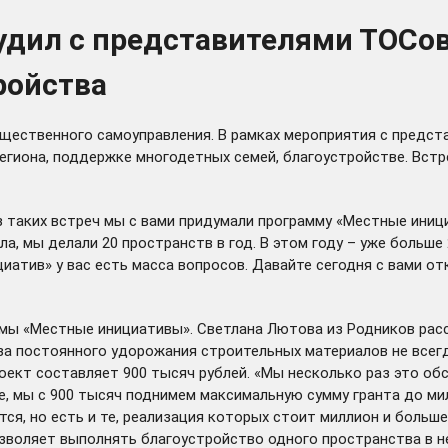
удил с представителями ТОСо
ройства
щественного самоуправления. В рамках мероприятия с предст
егиона, поддержке многодетных семей, благоустройстве. Встр
из таких встреч мы с вами придумали программу «Местные ини
ла, мы делали 20 пространств в год. В этом году – уже больше
ициатив» у вас есть масса вопросов. Давайте сегодня с вами о
мы «Местные инициативы». Светлана Лютова из Родников расс
-за постоянного удорожания строительных материалов не всег
ект составляет 900 тысяч рублей. «Мы несколько раз это обс
е, мы с 900 тысяч поднимем максимальную сумму гранта до мил
тся, но есть и те, реализация которых стоит миллион и больше
озволяет выполнять благоустройство одного пространства в н