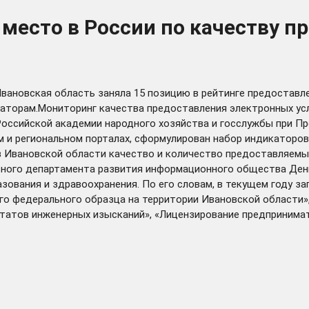
 место в России по качеству 
ановская область заняла 15 позицию в рейтинге предоставлен
дикаторам.Мониторинг качества предоставления электронных ус
оссийской академии народного хозяйства и госслужбы при Пр
м и региональном порталах, сформулирован набор индикаторо
в Ивановской области качество и количество предоставляемых
ального департамента развития информационного общества Ден
азования и здравоохранения. По его словам, в текущем году з
ого федерального образца на территории Ивановской области»
ьтатов инженерных изысканий», «Лицензирование предпринима