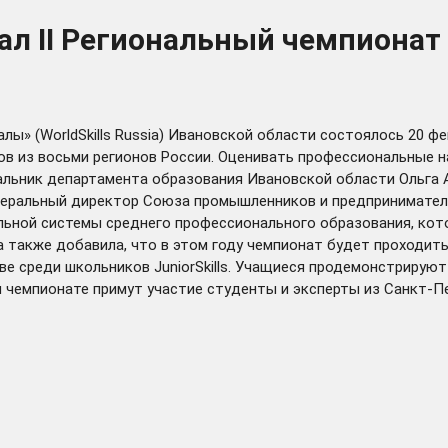
вал II Региональный чемпион
ы» (WorldSkills Russia) Ивановской области состоялось 20 ф
тов из восьми регионов России. Оценивать профессиональные н
альник департамента образования Ивановской области Ольга 
неральный директор Союза промышленников и предпринимател
ьной системы среднего профессионального образования, кото
 также добавила, что в этом году чемпионат будет проходить
е среди школьников JuniorSkills. Учащиеся продемонстрируют
м чемпионате примут участие студенты и эксперты из Санкт-П