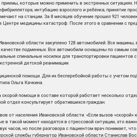
риемы, которые можно применить в экстренных ситуациях. На
ибриллятора; интубацию взрослого и ребёнка; принятие прост
тмечают на станции. За 8 месяцев обучение прошел 921 челов
 в Центре медицины катастроф. После этого в сравнении с п
вановской области закуплено 128 автомобилей. Все машины, в
 в качестве подменных. Все автомобили оснащены по самым с
иальные спинальные носилки для транспортировки пациентов с
кстренной детской реанимации.
дицинской помощи. Для их бесперебойной работы с учетом под
тила Ольга Качкина.
ба скорой помощи в составе которой работает несколько отд
ой отдел консультирует обратившихся граждан.
вов от населения Ивановской области. «Если вызов «скорой» 
рые в такой момент находятся в стрессовой ситуации, это важ
вух часов, но после разговора с пациентом врач понимает, чт
черской службы губернатор Ивановской области Станислав Вос