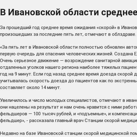
В Ивановской области среднее
За прошедший год среднее время ожидания «скорой» в Ивановс
произошедших за последние пять лет, отмечают в облздраве.
«За пять лет в Ивановской области полностью обновлен авто
первую очередь для спасения человеческих жизней. Создана Е
Очень серьезное движение — возрождение санитарной авиации
отдаленных уголков нашего региона наиболее тяжелых пациен
год на 9 минут. Если год назад среднее время доезда скорой д
учитывалась скорость доезда до пациентов как по экстренн
составляет около 14 минут.
Увеличилось и число молодых специалистов, отмечают в иван
они нацелены на результат и нам очень нравится с ними рабо
фельдшеров — 100 тысяч рублей, и «подъемные», и компенсац
фельдшер», - рассказала главный врач Станции скорой медиц
Недавно на базе Ивановской станции скорой медицинской пом