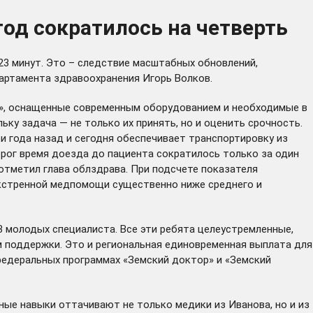
год сократилось на четверть
23 минут. Это – следствие масштабных обновлений,
партамента здравоохранения Игорь Волков.
С», оснащенные современным оборудованием и необходимые в
ку задача — не только их принять, но и оценить срочность.
и года назад и сегодня обеспечивает транспортировку из
рог время доезда до пациента сократилось только за один
- отметил глава облздрава. При подсчете показателя
экстренной медпомощи существенно ниже среднего и
 молодых специалиста. Все эти ребята целеустремленные,
ам поддержки. Это и региональная единовременная выплата для
 федеральных программах «Земский доктор» и «Земский
ые навыки оттачивают не только медики из Иванова, но и из