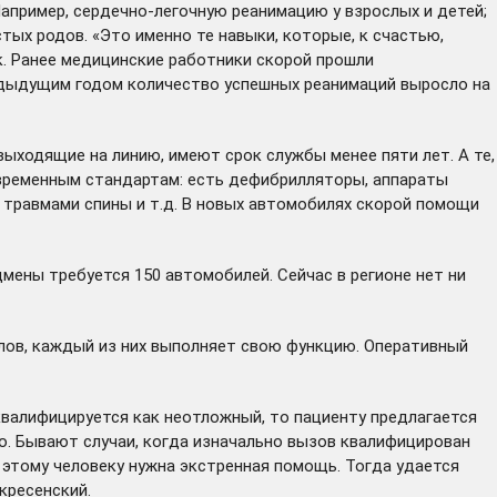
пример, сердечно-легочную реанимацию у взрослых и детей;
ых родов. «Это именно те навыки, которые, к счастью,
ек. Ранее медицинские работники скорой прошли
редыдущим годом количество успешных реанимаций выросло на
ыходящие на линию, имеют срок службы менее пяти лет. А те,
овременным стандартам: есть дефибрилляторы, аппараты
 травмами спины и т.д. В новых автомобилях скорой помощи
мены требуется 150 автомобилей. Сейчас в регионе нет ни
елов, каждый из них выполняет свою функцию. Оперативный
квалифицируется как неотложный, то пациенту предлагается
но. Бывают случаи, когда изначально вызов квалифицирован
о этому человеку нужна экстренная помощь. Тогда удается
кресенский.