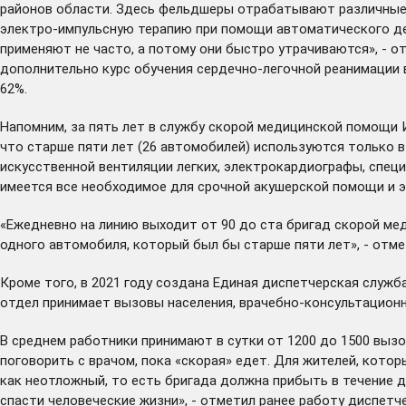
районов области. Здесь фельдшеры отрабатывают различные п
электро-импульсную терапию при помощи автоматического деф
применяют не часто, а потому они быстро утрачиваются», - о
дополнительно курс обучения сердечно-легочной реанимации
62%.
Напомним, за пять лет в службу скорой медицинской помощи И
что старше пяти лет (26 автомобилей) используются только
искусственной вентиляции легких, электрокардиографы, спец
имеется все необходимое для срочной акушерской помощи и э
«Ежедневно на линию выходит от 90 до ста бригад скорой ме
одного автомобиля, который был бы старше пяти лет», - отме
Кроме того, в 2021 году создана Единая диспетчерская служ
отдел принимает вызовы населения, врачебно-консультационн
В среднем работники принимают в сутки от 1200 до 1500 вызо
поговорить с врачом, пока «скорая» едет. Для жителей, кото
как неотложный, то есть бригада должна прибыть в течение д
спасти человеческие жизни», - отметил ранее работу диспет