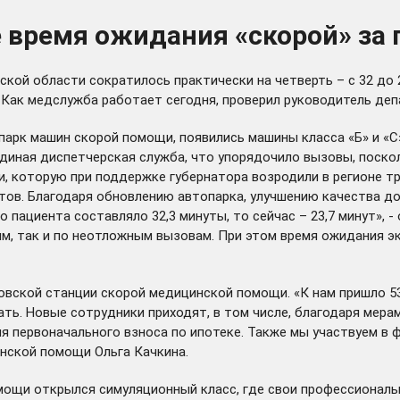
 время ожидания «скорой» за 
кой области сократилось практически на четверть – с 32 до 
 Как медслужба работает сегодня, проверил руководитель де
парк машин скорой помощи, появились машины класса «Б» и «
диная диспетчерская служба, что упорядочило вызовы, посколь
, которую при поддержке губернатора возродили в регионе тр
тов. Благодаря обновлению автопарка, улучшению качества до
о пациента составляло 32,3 минуты, то сейчас – 23,7 минут», 
ым, так и по неотложным вызовам. При этом время ожидания 
овской станции скорой медицинской помощи. «К нам пришло 53
тать. Новые сотрудники приходят, в том числе, благодаря мер
ия первоначального взноса по ипотеке. Также мы участвуем в
инской помощи Ольга Качкина.
ощи открылся симуляционный класс, где свои профессиональн