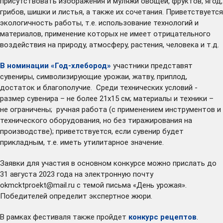
присутствовать изображения и муляжи овощей, фруктов, ягод,
грибов, шишки и листья, а также их сочетания. Приветствуется
экологичность работы, т.е. использование технологий и
материалов, применение которых не имеет отрицательного
воздействия на природу, атмосферу, растения, человека и т.д.
В номинации «Год-хлебород»
участники представят
сувениры, символизирующие урожаи, жатву, приплод,
достаток и благополучие. Среди технических условий -
размер сувенира – не более 21х15 см; материалы и техники –
не ограничены; ручная работа (с применением инструментов и
технического оборудования, но без тиражирования на
производстве); приветствуется, если сувенир будет
прикладным, т.е. иметь утилитарное значение.
Заявки для участия в основном конкурсе можно прислать до
31 августа 2023 года на электронную почту
okmcktproekt@mail.ru
с темой письма «День урожая».
Победителей определит экспертное жюри.
В рамках фестиваля также пройдет
конкурс рецептов
.