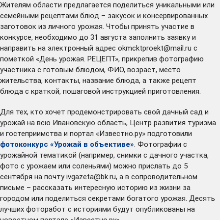
Жителям области предлагается поделиться уникальными или
семейными рецептами блюд – закусок и консервированных
заготовок из личного урожая. Чтобы принять участие в
конкурсе, необходимо до 31 августа заполнить заявку и
направить на электронный адрес
okmcktproekt@mail.ru
с
пометкой «День урожая. РЕЦЕПТ», прикрепив фотографию
участника с готовым блюдом, ФИО, возраст, место
жительства, контакты, название блюда, а также рецепт
блюда с краткой, пошаговой инструкцией приготовления.
Для тех, кто хочет продемонстрировать свой дачный сад и
урожай на всю Ивановскую область, Центр развития туризма
и гостеприимства и портал «Известно.ру» подготовили
фотоконкурс «Урожай в объективе»
. Фотографии с
урожайной тематикой (например, снимки с дачного участка,
фото с урожаем или соленьями) можно прислать до 5
сентября на почту
ivgazeta@bk.ru
, а в сопроводительном
письме – рассказать интересную историю из жизни за
городом или поделиться секретами богатого урожая. Десять
лучших фоторабот с историями будут опубликованы на
новостном портале
«Известно.ру».