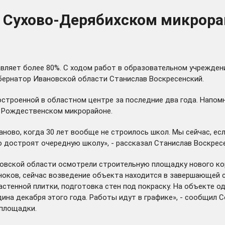
 Сухово-Дерябихском микрора
вляет более 80%. С ходом работ в образовательном учреждени
бернатор Ивановской области Станислав Воскресенский.
строенной в областном центре за последние два года. Напомни
 Рождественском микрорайоне.
аново, когда 30 лет вообще не строилось школ. Мы сейчас, ес
ю достроят очередную школу», - рассказал Станислав Воскрес
вской области осмотрели строительную площадку нового корп
ноков, сейчас возведение объекта находится в завершающей 
стенной плитки, подготовка стен под покраску. На объекте о
дина декабря этого года. Работы идут в графике», - сообщил 
 площадки.