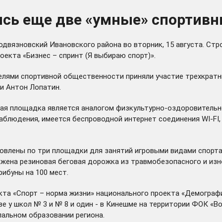
ись еще две «умные» спортив
одвязновский Ивановского района во вторник, 15 августа. С
оекта «Бизнес – спринт (Я выбираю спорт)».
елями спортивной общественности приняли участие трехкратн
сти Антон Лопатин.
ная площадка является аналогом физкультурно-оздоровительн
блюдения, имеется беспроводной интернет соединения WI-FI,
овлены по три площадки для занятий игровыми видами спорта
жена резиновая беговая дорожка из травмобезопасного и изн
ибуны на 100 мест.
екта «Спорт – норма жизни» национального проекта «Демогра
ве у школ № 3 и № 8 и один - в Кинешме на территории ФОК «В
пальном образовании региона.