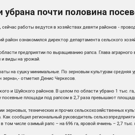
и убрана почти половина посев
сейчас работы ведутся в хозяйствах девяти районов - проводи
ий район ознакомился директор департамента сельского хозя
 области предприятии по выращиванию рапса. Глава аграрного
 и виды на урожай.
раты на сушку минимальные. По зерновым культурам средняя у
н зерна»,- отметил Денис Черкесов.
о и Шуйского районов. В целом по области убрано 1 тыс. га, и
ду посевные площади под рапсом в 2,7 раза превышают площади
 зерновых, технических и прочих сельскохозяйственных культу
а. Как сообщил региональный руководитель сельхозпредприяти
том числе озимый рапс – на 696 га, яровой ячмень – 2,7 тыс. га