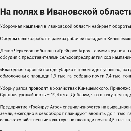
На полях в Ивановской област
Уборочная кампания в Ивановской области набирает обороты, 
С ходом сельхозработ в рамках рабочей поездки в Кинешемск
Денис Черкесов побывал в «Грейнрус Агро» - самом крупном в
обсудил с представителями сельхозпредприятия ход кампании
«Благодаря хорошей погоде уборка в целом идет успешно, зат
обмолочены с площади 1,9 тыс. га, собрано почти 7,4 тыс. тон
Уборку рапса проводят в хозяйствах Кинешемского, Приволжског
Средняя урожайность – 19,4 ц/га. Добавим, что в текущем го
Предприятие «Грейнрус Агро» специализируется на выращивании
земли, ежегодно в севооборот планируют вводить до 1 тыс. г
сельскохозяйственные культуры на площади почти 4,5 тыс. га, в 