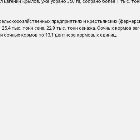
л Евгений Крылов, уже убрано 350 га, собрано более 1 тыс. то
 сельскохозяйственных предприятиях и крестьянских (фермерс
е 25,4 тыс. тонн сена, 22,9 тыс. тонн сенажа. Сочных кормов з
 и сочных кормов по 13,1 центнера кормовых единиц.