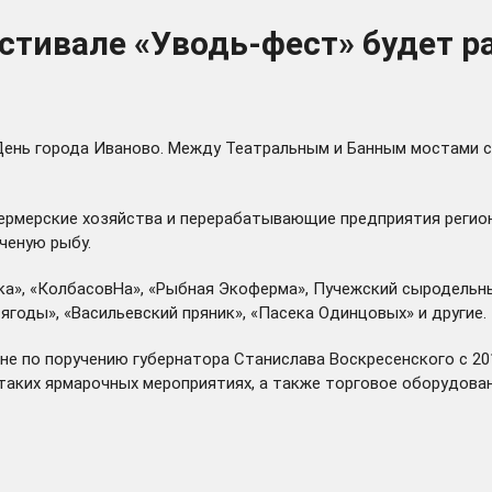
естивале «Уводь-фест» будет 
ень города Иваново. Между Театральным и Банным мостами с 
ермерские хозяйства и перерабатывающие предприятия региона 
ченую рыбу.
а», «КолбасовНа», «Рыбная Экоферма», Пучежский сыродельны
ягоды», «Васильевский пряник», «Пасека Одинцовых» и другие.
е по поручению губернатора Станислава Воскресенского с 201
а таких ярмарочных мероприятиях, а также торговое оборудов