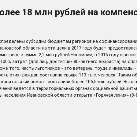
олее 18 млн рублей на компен
аспределены субсидии бюджетам регионов на софинансирован
ановской области на эти цели в 2017 году будет предоставле
отрено в сумме 2,2 млн рублей.Напомним, в 2016 году в реги
и 100% затрат (для лиц, достигших 80-летнего возраста) на о
оме того, часть льготников - это ветераны труда и инвалиды 
ость этих граждан составила свыше 113 тыс. человек. Таким 
 капитальный ремонт составили более 105,5 млн рублей. Выпл
ачения ведется в территориальных органах социальной защиты
 населения Ивановской области открыта «Горячая линия» (8-8