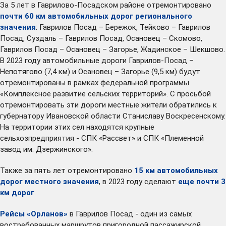
За 5 лет в Гаврилово-Посадском районе отремонтировано
почти 60 км автомобильных дорог регионального
значения
: Гаврилов Посад – Бережок, Тейково – Гаврилов
Посад, Суздаль – Гаврилов Посад, Осановец – Скомово,
Гаврилов Посад – Осановец – Загорье, Жадинское – Шекшово.
В 2023 году автомобильные дороги Гаврилов-Посад –
Непотягово (7,4 км) и Осановец – Загорье (9,5 км) будут
отремонтированы в рамках федеральной программы
«Комплексное развитие сельских территорий». С просьбой
отремонтировать эти дороги местные жители обратились к
губернатору Ивановской области Станиславу Воскресенскому.
На территории этих сел находятся крупные
сельхозпредприятия - СПК «Рассвет» и СПК «Племенной
завод им. Дзержинского».
Также за пять лет отремонтировано
1
5 км автомобильных
дорог местного значения
, в 2023 году сделают
еще почти 3
км дорог
.
Рейсы «Орланов»
в Гаврилов Посад - один из самых
востребованных маршрутов пригородной пассажирской