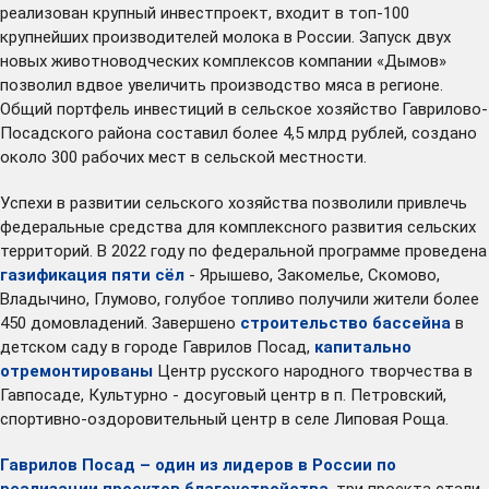
реализован крупный инвестпроект, входит в топ-100
крупнейших производителей молока в России. Запуск двух
новых животноводческих комплексов компании «Дымов»
позволил вдвое увеличить производство мяса в регионе.
Общий портфель инвестиций в сельское хозяйство Гаврилово-
Посадского района составил более 4,5 млрд рублей, создано
около 300 рабочих мест в сельской местности.
Успехи в развитии сельского хозяйства позволили привлечь
федеральные средства для комплексного развития сельских
территорий. В 2022 году по федеральной программе проведена
газификация пяти сёл
- Ярышево, Закомелье, Скомово,
Владычино, Глумово, голубое топливо получили жители более
450 домовладений. Завершено
строительство бассейна
в
детском саду в городе Гаврилов Посад,
капитально
отремонтированы
Центр русского народного творчества в
Гавпосаде, Культурно - досуговый центр в п. Петровский,
спортивно-оздоровительный центр в селе Липовая Роща.
Гаврилов Посад – один из лидеров в России по
реализации проектов благоустройства
, три проекта стали