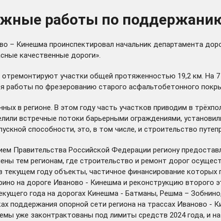
ожные работы по поддержанию
ново – Кинешма проинспектировал начальник департамента до
асные качественные дороги».
и отремонтируют участки общей протяженностью 19,2 км. На 7
я работы по фрезерованию старого асфальтобетонного покрыт
нных в регионе. В этом году часть участков приводим в трёхп
делили встречные потоки барьерными ограждениями, установил
скной способности, это, в том числе, и строительство путепр
ием Правительства Российской Федерации региону предостав
ены тем регионам, где строительство и ремонт дорог осуще
в текущем году объекты, частичное финансирование которых п
орино на дороге Иваново - Кинешма и реконструкцию второго 
кущего года на дорогах Кинешма - Батманы, Решма – Зобнино
ках поддержания опорной сети региона на трассах Иваново - К
бъемы уже законтрактованы под лимиты средств 2024 года, и 