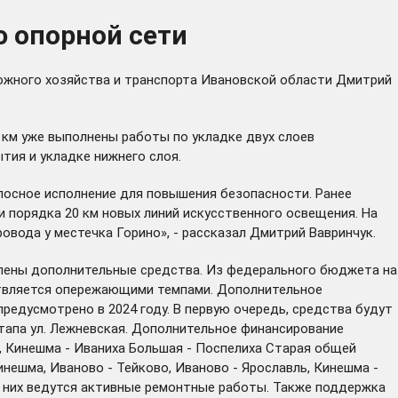
 опорной сети
рожного хозяйства и транспорта Ивановской области Дмитрий
 км уже выполнены работы по укладке двух слоев
ия и укладке нижнего слоя.
олосное исполнение для повышения безопасности. Ранее
и порядка 20 км новых линий искусственного освещения. На
овода у местечка Горино», - рассказал Дмитрий Вавринчук.
лены дополнительные средства. Из федерального бюджета на
ствляется опережающими темпами. Дополнительное
редусмотрено в 2024 году. В первую очередь, средства будут
этапа ул. Лежневская. Дополнительное финансирование
, Кинешма - Иваниха Большая - Поспелиха Старая общей
инешма, Иваново - Тейково, Иваново - Ярославль, Кинешма -
на них ведутся активные ремонтные работы. Также поддержка