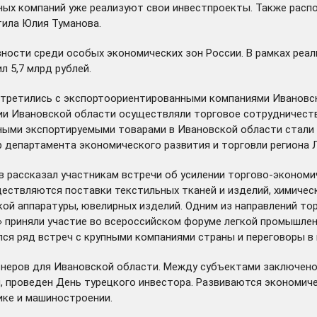
пных компаний уже реализуют свои инвестпроекты. Также расп
тила Юлия Туманова.
ности среди особых экономических зон России. В рамках реал
 5,7 млрд рублей.
встретились с экспортоориентированными компаниями Ивановс
ции Ивановской области осуществляли торговое сотрудничеств
тными экспортируемыми товарами в Ивановской области стали
 департамента экономического развития и торговли региона 
в рассказал участникам встречи об усилении торгово-эконом
ществляются поставки текстильных тканей и изделий, химичес
ской аппаратуры, ювелирных изделий. Одним из направлений 
» приняли участие во
всероссийском форуме легкой промышле
лся ряд встреч с крупными компаниями страны и переговоры в 
тнеров для Ивановской области. Между субъектами заключено
 проведен День турецкого инвестора. Развиваются экономиче
ике и машиностроении.