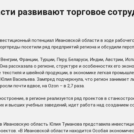
сти развивают торговое сотру
вестиционный потенциал Ивановской области в ходе рабочего 
торгпреды посетили ряд предприятий региона и обсудили перс
енгрии, Франции, Турции, Перу, Беларуси, Индии, Австрии, Ис
на рассказала о регионе, структуре и особенностях его экон
 текстиля и швейной продукции, в экономике легкая промышл
а Юлия Васильева. Зампред подчеркнула, что регион занимает 
осли почти вдвое, на Ozon – в 2,7 раза.
остроение, в регионе реализуется ряд проектов в станкостр
х и высших учебных заведений, идет работа над созданием с
 в Ивановскую область Юлия Туманова представила инвестици
оектов. «В Ивановской области находится Особая экономиче