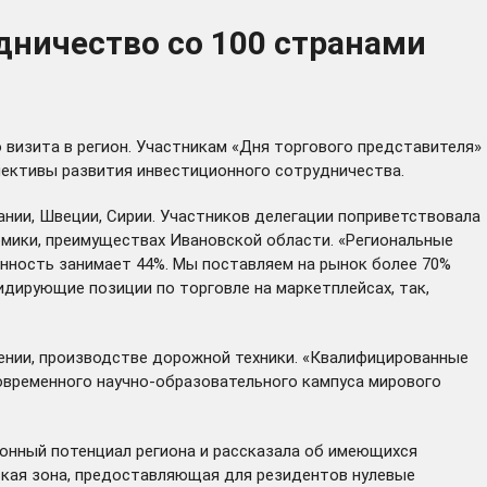
дничество со 100 странами
визита в регион. Участникам «Дня торгового представителя»
пективы развития инвестиционного сотрудничества.
пании, Швеции, Сирии. Участников делегации поприветствовала
омики, преимуществах Ивановской области. «Региональные
енность занимает 44%. Мы поставляем на рынок более 70%
лидирующие позиции по торговле на маркетплейсах, так,
оении, производстве дорожной техники. «Квалифицированные
овременного научно-образовательного кампуса мирового
онный потенциал региона и рассказала об имеющихся
ская зона, предоставляющая для резидентов нулевые