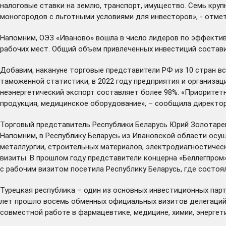
налоговые ставки на землю, транспорт, имущество. Семь кру
моногородов с льготными условиями для инвесторов», - отме
Напомним, ОЭЗ «Иваново» вошла в число
лидеров
по эффектив
рабочих мест. Общий объем привлеченных инвестиций составил
Добавим, накануне торговые представители РФ из 10 стран 
таможенной статистики, в 2022 году предприятия и организа
неэнергетический экспорт составляет более 98%. «Приорите
продукция, медицинское оборудование», – сообщила директор
Торговый представитель Республики Беларусь Юрий Золотаре
Напомним, в Республику Беларусь из Ивановской области осу
металлургии, строительных материалов, электродиагностиче
визиты. В прошлом году представители концерна «Беллегпром
с рабочим визитом посетила Республику Беларусь, где состоя
Турецкая республика – один из основных инвестиционных пар
лет прошло восемь обменных официальных визитов делегаций,
совместной работе в фармацевтике, медицине, химии, энергет